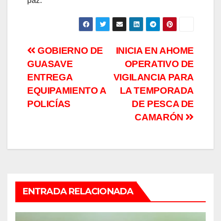
paz.
Navegación
GOBIERNO DE
​INICIA EN AHOME
GUASAVE
OPERATIVO DE
de
ENTREGA
VIGILANCIA PARA
entradas
EQUIPAMIENTO A
LA TEMPORADA
POLICÍAS
DE PESCA DE
CAMARÓN
ENTRADA RELACIONADA