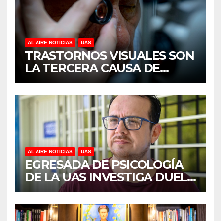
AL AIRE NOTICIAS
UAS
TRASTORNOS VISUALES SON
LA TERCERA CAUSA DE
DISCAPACIDAD EN MÉXICO,
REVELA ESTUDIO DEL
CIDOCS DE LA UAS
AL AIRE NOTICIAS
UAS
EGRESADA DE PSICOLOGÍA
DE LA UAS INVESTIGA DUELO
ANTICIPADO Y SOBRECARGA
EN CUIDADORES DE
ADULTOS MAYORES