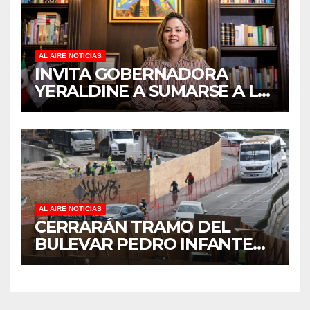
AL AIRE NOTICIAS
INVITA GOBERNADORA
YERALDINE A SUMARSE A LA
JORNADA NACIONAL DE
REFORESTACIÓN;
PLANTARÁN 6.6 MILLONES
DE ÁRBOLES
AL AIRE NOTICIAS
CERRARÁN TRAMO DEL
BULEVAR PEDRO INFANTE
PARA ACELERAR OBRAS
ANTES DEL REGRESO A
CLASES