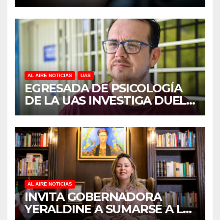
DISCAPACIDAD EN MÉXICO,
REVELA ESTUDIO DEL
CIDOCS DE LA UAS
AL AIRE NOTICIAS
UAS
EGRESADA DE PSICOLOGÍA
DE LA UAS INVESTIGA DUELO
ANTICIPADO Y SOBRECARGA
EN CUIDADORES DE
ADULTOS MAYORES
AL AIRE NOTICIAS
INVITA GOBERNADORA
YERALDINE A SUMARSE A LA