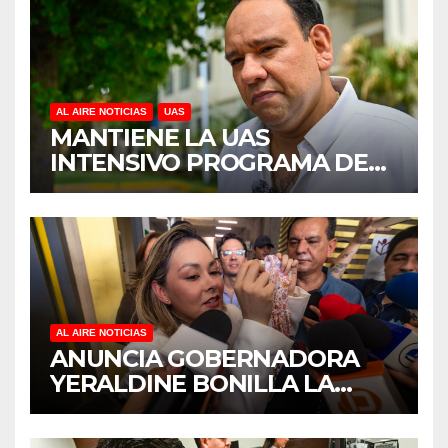
CLASES
AL AIRE NOTICIAS
UAS
MANTIENE LA UAS
INTENSIVO PROGRAMA DE
MANTENIMIENTO Y
REHABILITACIÓN EN SUS
PLANTELES ANTE EL INICIO
DEL CICLO ESCOLAR 2026-
2027
AL AIRE NOTICIAS
ANUNCIA GOBERNADORA
YERALDINE BONILLA LA
REAPERTURA DEL
PROGRAMA “PONTE AL