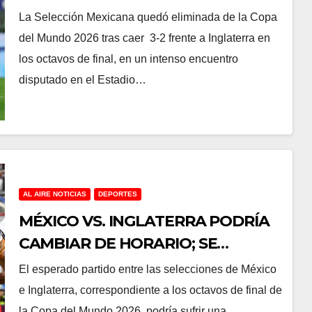
MUNDIAL 2026 EN OCTAVOS DE
La Selección Mexicana quedó eliminada de la Copa
FINAL
del Mundo 2026 tras caer 3-2 frente a Inglaterra en
los octavos de final, en un intenso encuentro
disputado en el Estadio…
AL AIRE NOTICIAS
DEPORTES
MÉXICO VS. INGLATERRA PODRÍA
CAMBIAR DE HORARIO; SE
JUGARÍA AL MEDIODÍA
El esperado partido entre las selecciones de México
e Inglaterra, correspondiente a los octavos de final de
la Copa del Mundo 2026, podría sufrir una