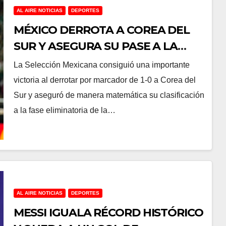
AL AIRE NOTICIAS
DEPORTES
MÉXICO DERROTA A COREA DEL
SUR Y ASEGURA SU PASE A LA
SIGUIENTE RONDA DEL MUNDIAL
La Selección Mexicana consiguió una importante
2026
victoria al derrotar por marcador de 1-0 a Corea del
Sur y aseguró de manera matemática su clasificación
a la fase eliminatoria de la…
AL AIRE NOTICIAS
DEPORTES
MESSI IGUALA RÉCORD HISTÓRICO