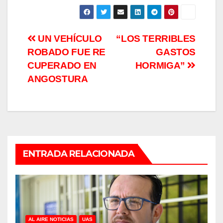
Navegación
UN VEHÍCULO
“LOS TERRIBLES
ROBADO FUE RE
GASTOS
de
CUPERADO EN
HORMIGA”
entradas
ANGOSTURA
ENTRADA RELACIONADA
AL AIRE NOTICIAS
UAS