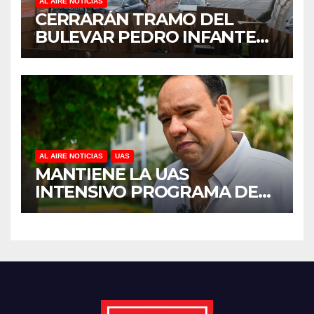
AL AIRE NOTICIAS
CERRARÁN TRAMO DEL
BULEVAR PEDRO INFANTE
PARA ACELERAR OBRAS
ANTES DEL REGRESO A
CLASES
AL AIRE NOTICIAS
UAS
MANTIENE LA UAS
INTENSIVO PROGRAMA DE
MANTENIMIENTO Y
REHABILITACIÓN EN SUS
PLANTELES ANTE EL INICIO
DEL CICLO ESCOLAR 2026-
2027