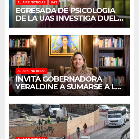
AL AIRE NOTICIAS
UAS
EGRESADA DE PSICOLOGÍA
DE LA UAS INVESTIGA DUELO
ANTICIPADO Y SOBRECARGA
EN CUIDADORES DE
ADULTOS MAYORES
AL AIRE NOTICIAS
INVITA GOBERNADORA
YERALDINE A SUMARSE A LA
JORNADA NACIONAL DE
REFORESTACIÓN;
PLANTARÁN 6.6 MILLONES
DE ÁRBOLES