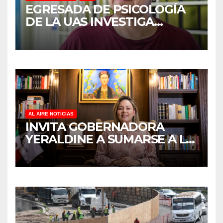
EGRESADA DE PSICOLOGÍA
DE LA UAS INVESTIGA
DUELO ANTICIPADO Y
SOBRECARGA EN
CUIDADORES DE ADULTOS
MAYORES
AL AIRE NOTICIAS
INVITA GOBERNADORA
YERALDINE A SUMARSE A LA
JORNADA NACIONAL DE
REFORESTACIÓN;
PLANTARÁN 6.6 MILLONES
DE ÁRBOLES