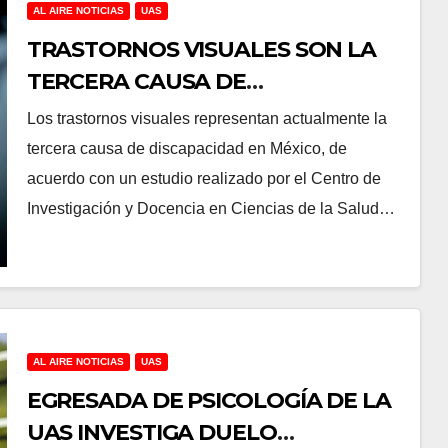
AL AIRE NOTICIAS
UAS
TRASTORNOS VISUALES SON LA
TERCERA CAUSA DE
DISCAPACIDAD EN MÉXICO,
Los trastornos visuales representan actualmente la
REVELA ESTUDIO DEL CIDOCS DE
tercera causa de discapacidad en México, de
LA UAS
acuerdo con un estudio realizado por el Centro de
Investigación y Docencia en Ciencias de la Salud…
AL AIRE NOTICIAS
UAS
EGRESADA DE PSICOLOGÍA DE LA
UAS INVESTIGA DUELO