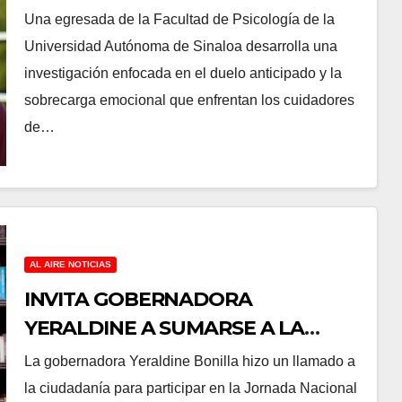
ANTICIPADO Y SOBRECARGA EN
Una egresada de la Facultad de Psicología de la
CUIDADORES DE ADULTOS
Universidad Autónoma de Sinaloa desarrolla una
MAYORES
investigación enfocada en el duelo anticipado y la
sobrecarga emocional que enfrentan los cuidadores
de…
AL AIRE NOTICIAS
INVITA GOBERNADORA
YERALDINE A SUMARSE A LA
JORNADA NACIONAL DE
La gobernadora Yeraldine Bonilla hizo un llamado a
REFORESTACIÓN; PLANTARÁN 6.6
la ciudadanía para participar en la Jornada Nacional