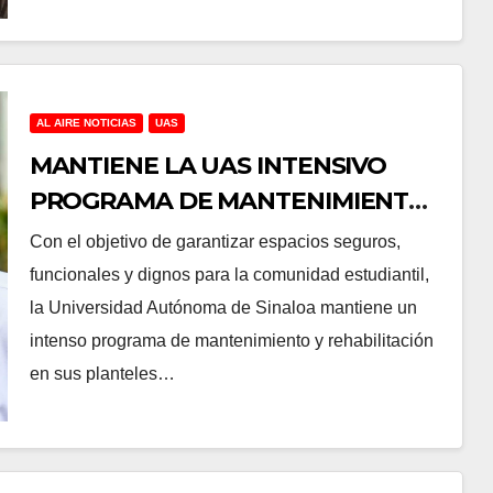
AL AIRE NOTICIAS
UAS
MANTIENE LA UAS INTENSIVO
PROGRAMA DE MANTENIMIENTO
Y REHABILITACIÓN EN SUS
Con el objetivo de garantizar espacios seguros,
PLANTELES ANTE EL INICIO DEL
funcionales y dignos para la comunidad estudiantil,
CICLO ESCOLAR 2026-2027
la Universidad Autónoma de Sinaloa mantiene un
intenso programa de mantenimiento y rehabilitación
en sus planteles…