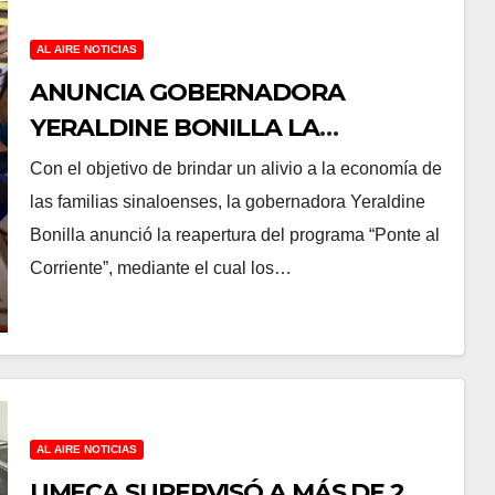
AL AIRE NOTICIAS
ANUNCIA GOBERNADORA
YERALDINE BONILLA LA
REAPERTURA DEL PROGRAMA
Con el objetivo de brindar un alivio a la economía de
“PONTE AL CORRIENTE” PARA
las familias sinaloenses, la gobernadora Yeraldine
APOYAR LA ECONOMÍA FAMILIAR
Bonilla anunció la reapertura del programa “Ponte al
EN SINALOA
Corriente”, mediante el cual los…
AL AIRE NOTICIAS
UMECA SUPERVISÓ A MÁS DE 2