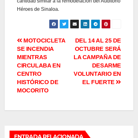
cantidad similar a la remodelación del Auditorio
Héroes de Sinaloa.
Navegación
MOTOCICLETA
DEL 14 AL 25 DE
SE INCENDIA
OCTUBRE SERÁ
de
MIENTRAS
LA CAMPAÑA DE
entradas
CIRCULABA EN
DESARME
CENTRO
VOLUNTARIO EN
HISTÓRICO DE
EL FUERTE
MOCORITO
ENTRADA RELACIONADA