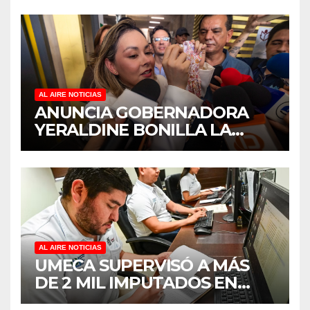
REHABILITACIÓN EN SUS
PLANTELES ANTE EL INICIO
DEL CICLO ESCOLAR 2026-
2027
AL AIRE NOTICIAS
ANUNCIA GOBERNADORA
YERALDINE BONILLA LA
REAPERTURA DEL
PROGRAMA “PONTE AL
CORRIENTE” PARA APOYAR
LA ECONOMÍA FAMILIAR EN
SINALOA
AL AIRE NOTICIAS
UMECA SUPERVISÓ A MÁS
DE 2 MIL IMPUTADOS EN
SINALOA DURANTE EL