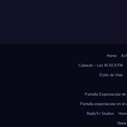
LO ESCOLAR
CORRIENTE” P
6-2027
APOYAR LA
ECONOMÍA
FAMILIAR EN
SINALOA
Home
Al 
Culiacán – Los 40 92.9 FM
Estilo de Vida
Pantalla Espectacular de 
Pantalla espectacular en el
RadioTv Studios
Hom
News 