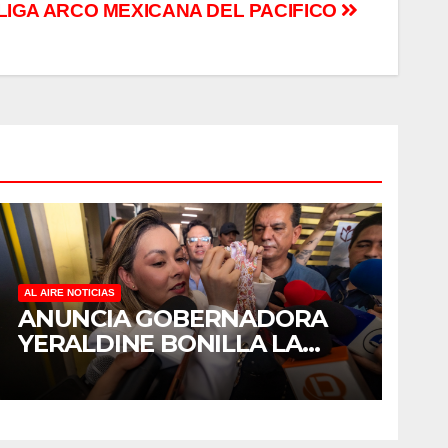
 LIGA ARCO MEXICANA DEL PACIFICO
AL AIRE NOTICIAS
ANUNCIA GOBERNADORA
YERALDINE BONILLA LA
REAPERTURA DEL
PROGRAMA “PONTE AL
CORRIENTE” PARA APOYAR
LA ECONOMÍA FAMILIAR EN