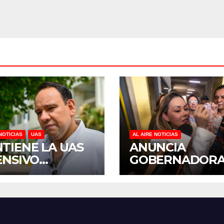
2027
NOTICIAS
UAS
AL AIRE NOTICIAS
TIENE LA UAS
ANUNCIA
ENSIVO
GOBERNADOR
GRAMA DE
YERALDINE
TENIMIENTO Y
BONILLA LA
ABILITACIÓN
REAPERTURA D
SUS PLANTELES
PROGRAMA
 EL INICIO DEL
“PONTE AL