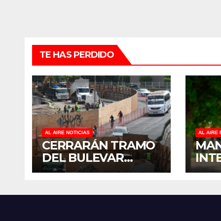
TE HAS PERDIDO
AL AIRE NOTICIAS
AL AIRE 
CERRARÁN TRAMO
MAN
DEL BULEVAR
INT
PEDRO INFANTE
PRO
PARA ACELERAR
MAN
OBRAS ANTES DEL
REH
REGRESO A CLASES
EN 
ANTE