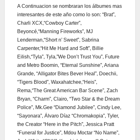
A Continuacion se nombraran los álbumes mas
interesantes de este año como lo son: “Brat”,
Charli XCX,“Cowboy Carter”,
Beyoncé,“Manning Fireworks”, MJ
Lenderman,“Short n’ Sweet”, Sabrina
Carpenter,“Hit Me Hard and Soft”, Billie
Eilish,“Tyla”, Tyla,”We Don’t Trust You”, Future
and Metro Boomin, “Eternal Sunshine”, Ariana
Grande, “Alligator Bites Bever Heal”, Doechii,
“Tigers Blood”, Waxahatchee,“Heis”,
Rema,“The Great American Bar Scene”, Zach
Bryan, “Charm”, Clairo, “Two Star & the Dream
Police”, Mk.Gee “Diamond Jubilee”, Cindy Lee,
“Sayonara”, Álvaro Díaz “Chromakopia”, Tyler,
the Creator “Here in the Pitch”, Jessica Pratt
“Funeral for Justice”, Mdou Moctar “No Name”,