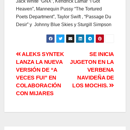
Jack White “GNX”, Kendrick Lamar “I Got
Heaven”, Mannequin Pussy “The Tortured
Poets Department”, Taylor Swift , “Passage Du
Desir” y Johnny Blue Skies y Sturgill Simpson
Navegación
ALEKS SYNTEK
SE INICIA
LANZA LA NUEVA
JUGETON EN LA
de
VERSIÓN DE “A
VERBENA
entradas
VECES FUI” EN
NAVIDEÑA DE
COLABORACIÓN
LOS MOCHIS.
CON MIJARES