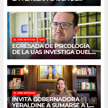
DISCAPACIDAD EN MÉXICO,
REVELA ESTUDIO DEL
CIDOCS DE LA UAS
AL AIRE NOTICIAS
UAS
EGRESADA DE PSICOLOGÍA
DE LA UAS INVESTIGA DUELO
ANTICIPADO Y SOBRECARGA
EN CUIDADORES DE
ADULTOS MAYORES
AL AIRE NOTICIAS
INVITA GOBERNADORA
YERALDINE A SUMARSE A LA