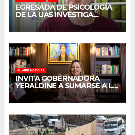
EGRESADA DE PSICOLOGÍA
DE LA UAS INVESTIGA
DUELO ANTICIPADO Y
SOBRECARGA EN
CUIDADORES DE ADULTOS
MAYORES
AL AIRE NOTICIAS
INVITA GOBERNADORA
YERALDINE A SUMARSE A LA
JORNADA NACIONAL DE
REFORESTACIÓN;
PLANTARÁN 6.6 MILLONES
DE ÁRBOLES