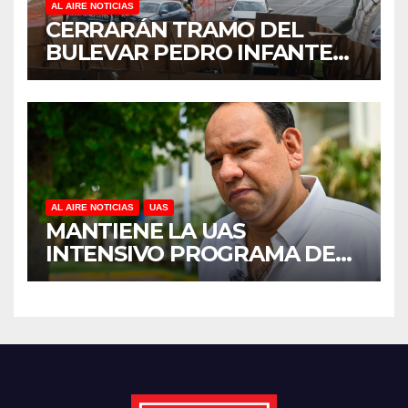
AL AIRE NOTICIAS
CERRARÁN TRAMO DEL
BULEVAR PEDRO INFANTE
PARA ACELERAR OBRAS
ANTES DEL REGRESO A
CLASES
AL AIRE NOTICIAS
UAS
MANTIENE LA UAS
INTENSIVO PROGRAMA DE
MANTENIMIENTO Y
REHABILITACIÓN EN SUS
PLANTELES ANTE EL INICIO
DEL CICLO ESCOLAR 2026-
2027