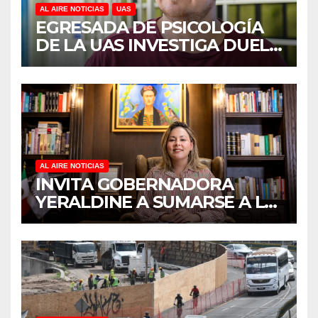
AL AIRE NOTICIAS
UAS
EGRESADA DE PSICOLOGÍA
DE LA UAS INVESTIGA DUELO
ANTICIPADO Y SOBRECARGA
EN CUIDADORES DE
ADULTOS MAYORES
AL AIRE NOTICIAS
INVITA GOBERNADORA
YERALDINE A SUMARSE A LA
JORNADA NACIONAL DE
REFORESTACIÓN;
PLANTARÁN 6.6 MILLONES
DE ÁRBOLES