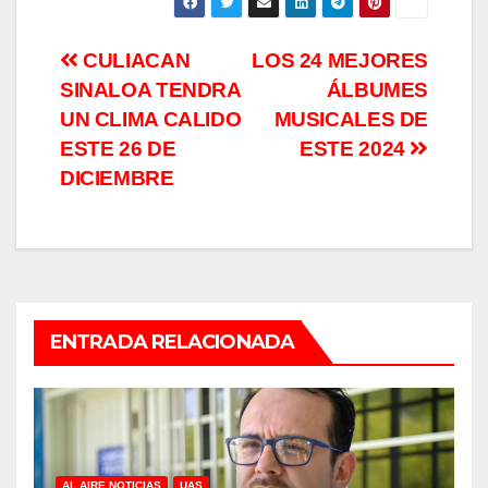
Navegación
CULIACAN
LOS 24 MEJORES
SINALOA TENDRA
ÁLBUMES
de
UN CLIMA CALIDO
MUSICALES DE
entradas
ESTE 26 DE
ESTE 2024
DICIEMBRE
ENTRADA RELACIONADA
AL AIRE NOTICIAS
UAS