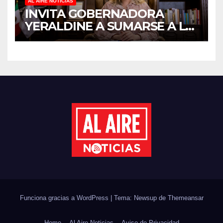
AL AIRE NOTICIAS
INVITA GOBERNADORA
YERALDINE A SUMARSE A LA
JORNADA NACIONAL DE
REFORESTACIÓN;
PLANTARÁN 6.6 MILLONES
DE ÁRBOLES
Funciona gracias a WordPress
|
Tema: Newsup de
Themeansar
Home
Al Aire Noticias
Aviso de Privacidad