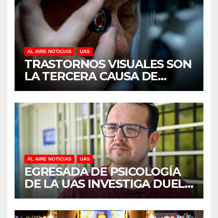
AL AIRE NOTICIAS
UAS
TRASTORNOS VISUALES SON
LA TERCERA CAUSA DE
DISCAPACIDAD EN MÉXICO,
REVELA ESTUDIO DEL
CIDOCS DE LA UAS
AL AIRE NOTICIAS
UAS
EGRESADA DE PSICOLOGÍA
DE LA UAS INVESTIGA DUELO
ANTICIPADO Y SOBRECARGA
EN CUIDADORES DE