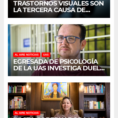
TRASTORNOS VISUALES SON
LA TERCERA CAUSA DE
DISCAPACIDAD EN MÉXICO,
REVELA ESTUDIO DEL
CIDOCS DE LA UAS
AL AIRE NOTICIAS
UAS
EGRESADA DE PSICOLOGÍA
DE LA UAS INVESTIGA DUELO
ANTICIPADO Y SOBRECARGA
EN CUIDADORES DE
ADULTOS MAYORES
AL AIRE NOTICIAS