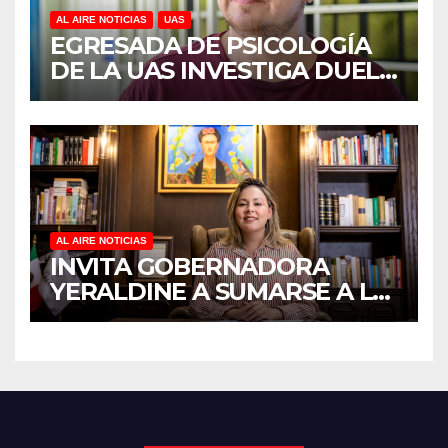
AL AIRE NOTICIAS
UAS
EGRESADA DE PSICOLOGÍA
DE LA UAS INVESTIGA DUELO
ANTICIPADO Y SOBRECARGA
EN CUIDADORES DE
ADULTOS MAYORES
AL AIRE NOTICIAS
INVITA GOBERNADORA
YERALDINE A SUMARSE A LA
JORNADA NACIONAL DE
REFORESTACIÓN;
PLANTARÁN 6.6 MILLONES
DE ÁRBOLES