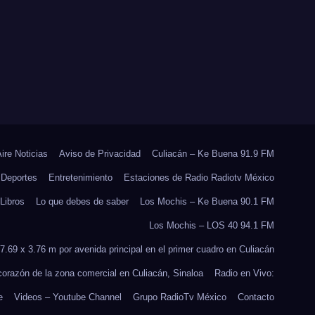
ANTE EL INICIO DEL
CICLO ESCOLAR
2026-2027
Aire Noticias
Aviso de Privacidad
Culiacán – Ke Buena 91.9 FM
Deportes
Entretenimiento
Estaciones de Radio Radiotv México
Libros
Lo que debes de saber
Los Mochis – Ke Buena 90.1 FM
Los Mochis – LOS 40 94.1 FM
7.69 x 3.76 m por avenida principal en el primer cuadro en Culiacán
 corazón de la zona comercial en Culiacán, Sinaloa
Radio en Vivo:
e
Videos – Youtube Channel
Grupo RadioTv México
Contacto