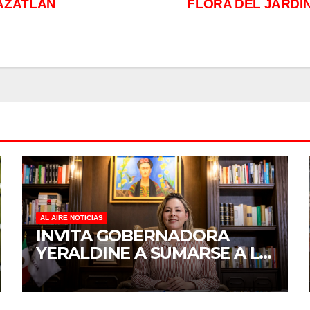
AZATLÁN
FLORA DEL JARDÍ
AL AIRE NOTICIAS
INVITA GOBERNADORA
YERALDINE A SUMARSE A LA
JORNADA NACIONAL DE
REFORESTACIÓN;
PLANTARÁN 6.6 MILLONES