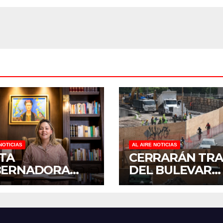
DE ÁRBOLES
NOTICIAS
AL AIRE NOTICIAS
ITA
CERRARÁN TR
BERNADORA
DEL BULEVAR
ALDINE A
PEDRO INFANT
ARSE A LA
PARA ACELERA
NADA
OBRAS ANTES 
IONAL DE
REGRESO A CLA