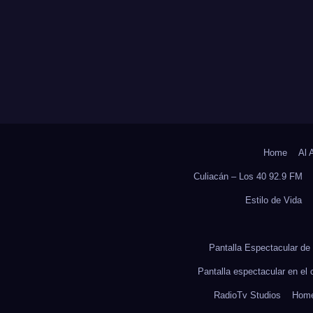
ORESTACIÓN;
NTARÁN 6.6
LONES DE
OLES
Home
Al 
Culiacán – Los 40 92.9 FM
Estilo de Vida
Pantalla Espectacular de 
Pantalla espectacular en el
RadioTv Studios
Hom