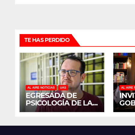
MAYORES
TE HAS PERDIDO
AL AIRE NOTICIAS
UAS
AL AIRE 
EGRESADA DE
INV
PSICOLOGÍA DE LA
GO
UAS INVESTIGA
YER
DUELO ANTICIPADO
SUM
Y SOBRECARGA EN
JOR
CUIDADORES DE
NAC