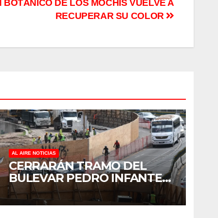
N BOTÁNICO DE LOS MOCHIS VUELVE A
RECUPERAR SU COLOR
AL AIRE NOTICIAS
CERRARÁN TRAMO DEL
BULEVAR PEDRO INFANTE
PARA ACELERAR OBRAS
ANTES DEL REGRESO A
CLASES