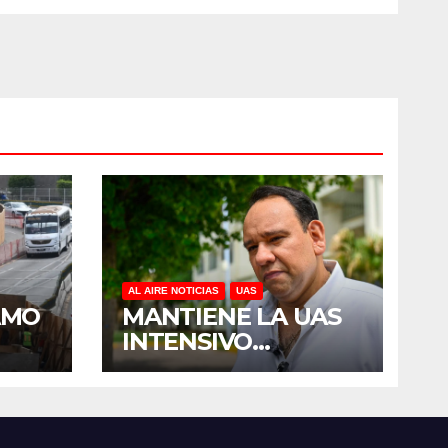
AL AIRE NOTICIAS
UAS
AMO
MANTIENE LA UAS
INTENSIVO
E
PROGRAMA DE
R
MANTENIMIENTO Y
DEL
REHABILITACIÓN
SES
EN SUS PLANTELES