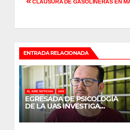
Navegación
CLAUSURA DE GASOLINERAS EN M
de
entradas
ENTRADA RELACIONADA
AL AIRE NOTICIAS
UAS
EGRESADA DE PSICOLOGÍA
DE LA UAS INVESTIGA
DUELO ANTICIPADO Y
SOBRECARGA EN
CUIDADORES DE ADULTOS