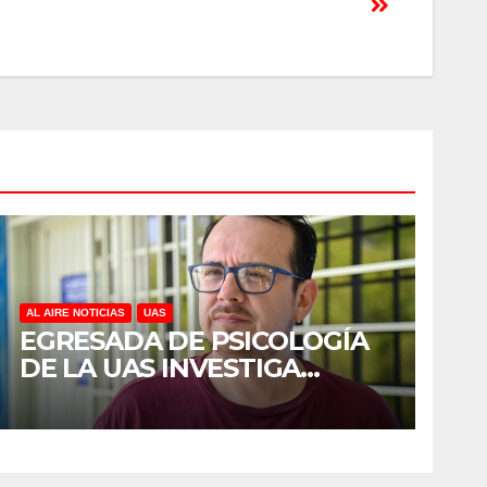
AL AIRE NOTICIAS
UAS
EGRESADA DE PSICOLOGÍA
DE LA UAS INVESTIGA
DUELO ANTICIPADO Y
SOBRECARGA EN
CUIDADORES DE ADULTOS
MAYORES