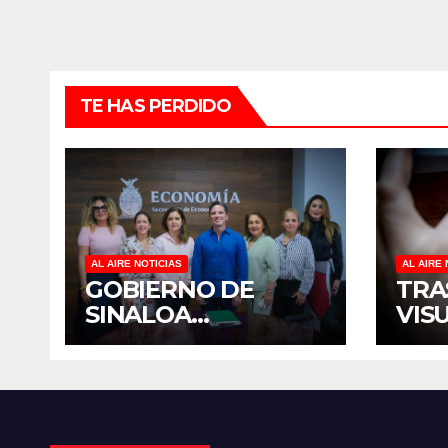
TE HAS PERDIDO
AL AIRE NOTICIAS
AL AIRE 
GOBIERNO DE
TRA
SINALOA
VIS
FORTALECE
TER
DIÁLOGO CON
DIS
MUJERES
MÉX
EMPRESARIAS DE
EST
CULIACÁN
CID