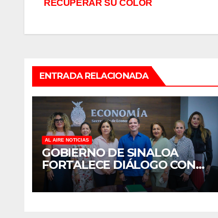
RECUPERAR SU COLOR
de
entradas
ENTRADA RELACIONADA
AL AIRE NOTICIAS
GOBIERNO DE SINALOA
FORTALECE DIÁLOGO CON
MUJERES EMPRESARIAS DE
CULIACÁN