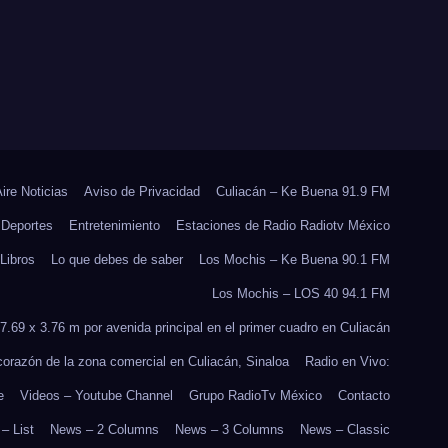
PLANTARÁN 6.6
MILLONES DE
ÁRBOLES
Aire Noticias
Aviso de Privacidad
Culiacán – Ke Buena 91.9 FM
Deportes
Entretenimiento
Estaciones de Radio Radiotv México
Libros
Lo que debes de saber
Los Mochis – Ke Buena 90.1 FM
Los Mochis – LOS 40 94.1 FM
7.69 x 3.76 m por avenida principal en el primer cuadro en Culiacán
 corazón de la zona comercial en Culiacán, Sinaloa
Radio en Vivo:
e
Videos – Youtube Channel
Grupo RadioTv México
Contacto
– List
News – 2 Columns
News – 3 Columns
News – Classic