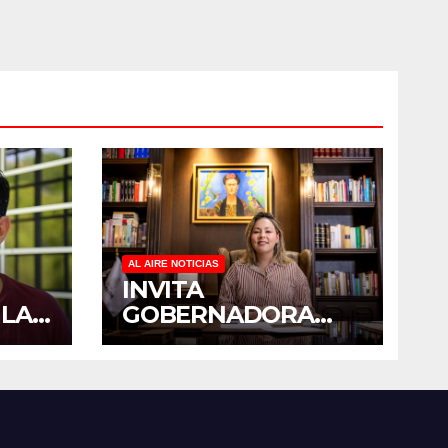
AL AIRE NOTICIAS
INVITA
 LA
GOBERNADORA
YERALDINE A
PADO
SUMARSE A LA
 EN
JORNADA
E
NACIONAL DE
RES
REFORESTACIÓN;