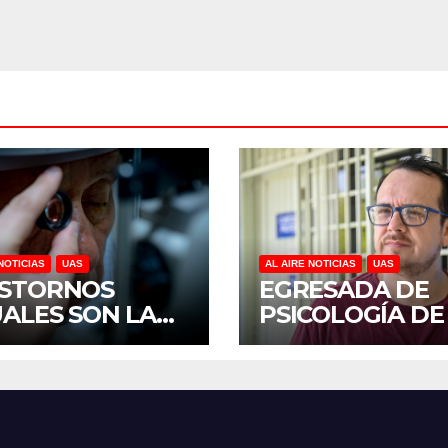
NOTICIAS
UAS
AL AIRE NOTICIAS
UAS
STORNOS
EGRESADA DE
UALES SON LA
PSICOLOGÍA DE
CERA CAUSA DE
UAS INVESTIGA
CAPACIDAD EN
DUELO ANTICI
ICO, REVELA
Y SOBRECARGA
UDIO DEL
CUIDADORES D
OCS DE LA UAS
ADULTOS MAYO