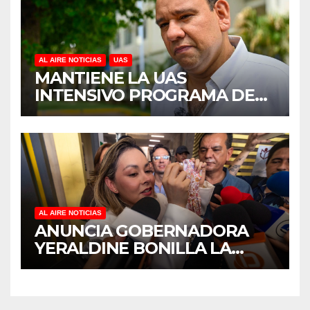
AL AIRE NOTICIAS
UAS
MANTIENE LA UAS
INTENSIVO PROGRAMA DE
MANTENIMIENTO Y
REHABILITACIÓN EN SUS
PLANTELES ANTE EL INICIO
DEL CICLO ESCOLAR 2026-
2027
AL AIRE NOTICIAS
ANUNCIA GOBERNADORA
YERALDINE BONILLA LA
REAPERTURA DEL
PROGRAMA “PONTE AL
CORRIENTE” PARA APOYAR