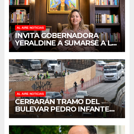
AL AIRE NOTICIAS
INVITA GOBERNADORA
YERALDINE A SUMARSE A LA
JORNADA NACIONAL DE
REFORESTACIÓN;
PLANTARÁN 6.6 MILLONES
DE ÁRBOLES
AL AIRE NOTICIAS
CERRARÁN TRAMO DEL
BULEVAR PEDRO INFANTE
PARA ACELERAR OBRAS
ANTES DEL REGRESO A
CLASES