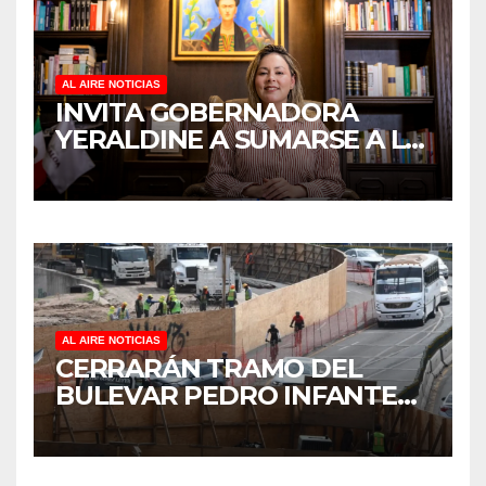
AL AIRE NOTICIAS
INVITA GOBERNADORA
YERALDINE A SUMARSE A LA
JORNADA NACIONAL DE
REFORESTACIÓN;
PLANTARÁN 6.6 MILLONES
DE ÁRBOLES
AL AIRE NOTICIAS
CERRARÁN TRAMO DEL
BULEVAR PEDRO INFANTE
PARA ACELERAR OBRAS
ANTES DEL REGRESO A
CLASES