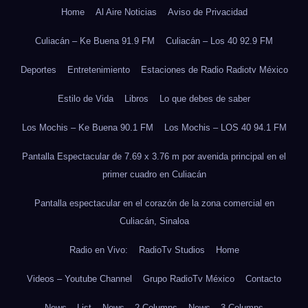
Home
Al Aire Noticias
Aviso de Privacidad
Culiacán – Ke Buena 91.9 FM
Culiacán – Los 40 92.9 FM
Deportes
Entretenimiento
Estaciones de Radio Radiotv México
Estilo de Vida
Libros
Lo que debes de saber
Los Mochis – Ke Buena 90.1 FM
Los Mochis – LOS 40 94.1 FM
Pantalla Espectacular de 7.69 x 3.76 m por avenida principal en el
primer cuadro en Culiacán
Pantalla espectacular en el corazón de la zona comercial en
Culiacán, Sinaloa
Radio en Vivo:
RadioTv Studios
Home
Videos – Youtube Channel
Grupo RadioTv México
Contacto
News – List
News – 2 Columns
News – 3 Columns