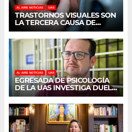
AL AIRE NOTICIAS
UAS
TRASTORNOS VISUALES SON
LA TERCERA CAUSA DE
DISCAPACIDAD EN MÉXICO,
REVELA ESTUDIO DEL
CIDOCS DE LA UAS
AL AIRE NOTICIAS
UAS
EGRESADA DE PSICOLOGÍA
DE LA UAS INVESTIGA DUELO
ANTICIPADO Y SOBRECARGA
EN CUIDADORES DE
ADULTOS MAYORES