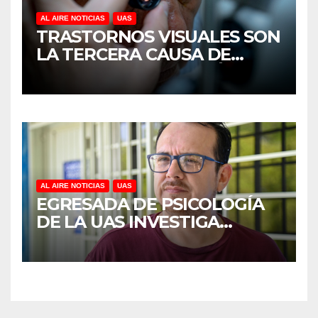
AL AIRE NOTICIAS
UAS
TRASTORNOS VISUALES SON
LA TERCERA CAUSA DE
DISCAPACIDAD EN MÉXICO,
REVELA ESTUDIO DEL
CIDOCS DE LA UAS
AL AIRE NOTICIAS
UAS
EGRESADA DE PSICOLOGÍA
DE LA UAS INVESTIGA
DUELO ANTICIPADO Y
SOBRECARGA EN
CUIDADORES DE ADULTOS
MAYORES