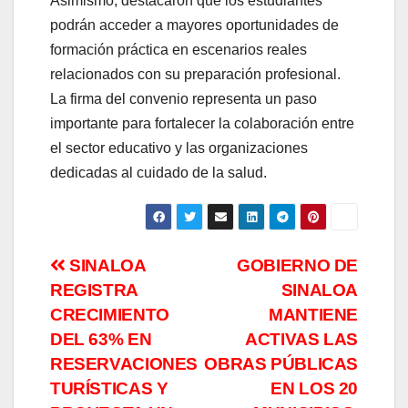
Asimismo, destacaron que los estudiantes
podrán acceder a mayores oportunidades de
formación práctica en escenarios reales
relacionados con su preparación profesional.
La firma del convenio representa un paso
importante para fortalecer la colaboración entre
el sector educativo y las organizaciones
dedicadas al cuidado de la salud.
Navegación
SINALOA
GOBIERNO DE
REGISTRA
SINALOA
de
CRECIMIENTO
MANTIENE
entradas
DEL 63% EN
ACTIVAS LAS
RESERVACIONES
OBRAS PÚBLICAS
TURÍSTICAS Y
EN LOS 20