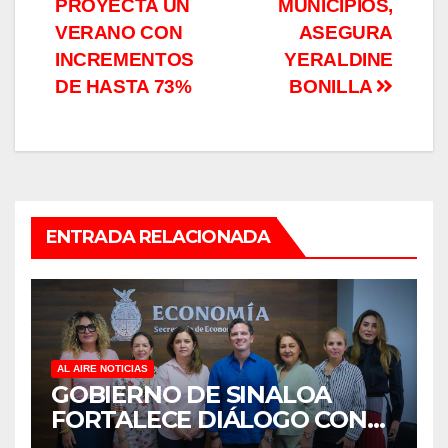
PROYECTA UN
MUNICIPIOS,
VERANO CON
ASEGURA
INCREMENTOS
YERALDINE
DE HASTA 73%
BONILLA
ENTRADA RELACIONADA
AL AIRE NOTICIAS
GOBIERNO DE SINALOA
FORTALECE DIÁLOGO CON
MUJERES EMPRESARIAS DE