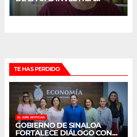
DUELO ANTICIPADO Y
SOBRECARGA EN
CUIDADORES DE ADULTOS
MAYORES
TE HAS PERDIDO
AL AIRE NOTICIAS
GOBIERNO DE SINALOA
FORTALECE DIÁLOGO CON