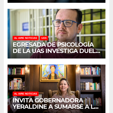
DISCAPACIDAD EN MÉXICO,
REVELA ESTUDIO DEL
CIDOCS DE LA UAS
AL AIRE NOTICIAS
UAS
EGRESADA DE PSICOLOGÍA
DE LA UAS INVESTIGA DUELO
ANTICIPADO Y SOBRECARGA
EN CUIDADORES DE
ADULTOS MAYORES
AL AIRE NOTICIAS
INVITA GOBERNADORA
YERALDINE A SUMARSE A LA
JORNADA NACIONAL DE