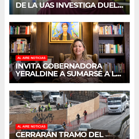
DE LA UAS INVESTIGA DUELO
ANTICIPADO Y SOBRECARGA
EN CUIDADORES DE
ADULTOS MAYORES
AL AIRE NOTICIAS
INVITA GOBERNADORA
YERALDINE A SUMARSE A LA
JORNADA NACIONAL DE
REFORESTACIÓN;
PLANTARÁN 6.6 MILLONES
DE ÁRBOLES
AL AIRE NOTICIAS
CERRARÁN TRAMO DEL