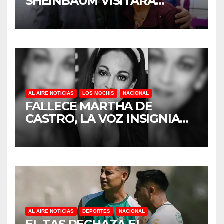
SHEINBAUM VISITARA
SINALOA
AL AIRE NOTICIAS
LOS MOCHIS
NACIONAL
FALLECE MARTHA DE
CASTRO, LA VOZ INSIGNIA
DE LA RADIO
CONTEMPORÁNEA EN LOS
MOCHIS
AL AIRE NOTICIAS
DEPORTES
NACIONAL