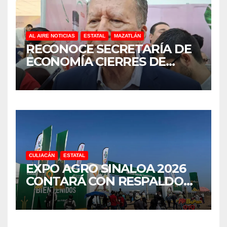
AL AIRE NOTICIAS
ESTATAL
MAZATLÁN
RECONOCE SECRETARÍA DE
ECONOMÍA CIERRES DE
NEGOCIOS EN SINALOA,
PERO SIN UNA CIFRA OFICIAL
CULIACÁN
ESTATAL
EXPO AGRO SINALOA 2026
CONTARÁ CON RESPALDO
FINANCIERO Y SEGURIDAD
REFORZADA