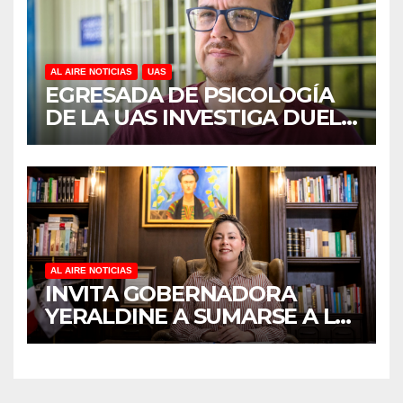
AL AIRE NOTICIAS
UAS
EGRESADA DE PSICOLOGÍA
DE LA UAS INVESTIGA DUELO
ANTICIPADO Y SOBRECARGA
EN CUIDADORES DE
ADULTOS MAYORES
AL AIRE NOTICIAS
INVITA GOBERNADORA
YERALDINE A SUMARSE A LA
JORNADA NACIONAL DE
REFORESTACIÓN;
PLANTARÁN 6.6 MILLONES