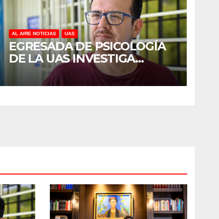
AL AIRE NOTICIAS
UAS
EGRESADA DE PSICOLOGÍA
DE LA UAS INVESTIGA
DUELO ANTICIPADO Y
SOBRECARGA EN
CUIDADORES DE ADULTOS
MAYORES