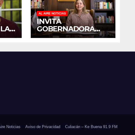
AL AIRE NOTICIAS
INVITA
 LA
GOBERNADORA
YERALDINE A
PADO
SUMARSE A LA
 EN
JORNADA
E
NACIONAL DE
RES
REFORESTACIÓN;
PLANTARÁN 6.6
MILLONES DE
ÁRBOLES
Aire Noticias
Aviso de Privacidad
Culiacán – Ke Buena 91.9 FM