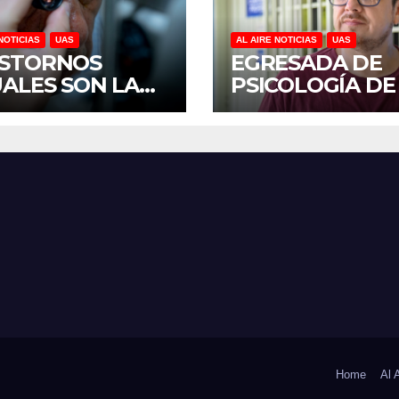
NOTICIAS
UAS
AL AIRE NOTICIAS
UAS
STORNOS
EGRESADA DE
UALES SON LA
PSICOLOGÍA DE
CERA CAUSA DE
UAS INVESTIGA
CAPACIDAD EN
DUELO ANTICI
ICO, REVELA
Y SOBRECARGA
UDIO DEL
CUIDADORES D
OCS DE LA UAS
ADULTOS MAYO
Home
Al 