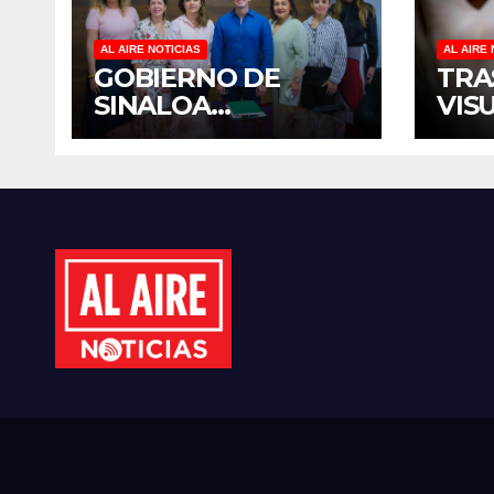
AL AIRE NOTICIAS
AL AIRE 
GOBIERNO DE
TRA
SINALOA
VIS
FORTALECE
TER
DIÁLOGO CON
DIS
MUJERES
MÉX
EMPRESARIAS DE
EST
CULIACÁN
CID