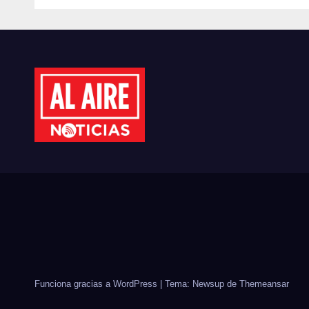
DIÁLOGO CON
DIS
MUJERES
MÉX
EMPRESARIAS DE
EST
CULIACÁN
CID
Funciona gracias a WordPress
|
Tema: Newsup de
Themeansar