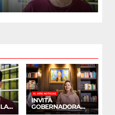
DUELO ANTICIPADO Y
SOBRECARGA EN
CUIDADORES DE ADULTOS
MAYORES
AL AIRE NOTICIAS
INVITA
 LA
GOBERNADORA
YERALDINE A