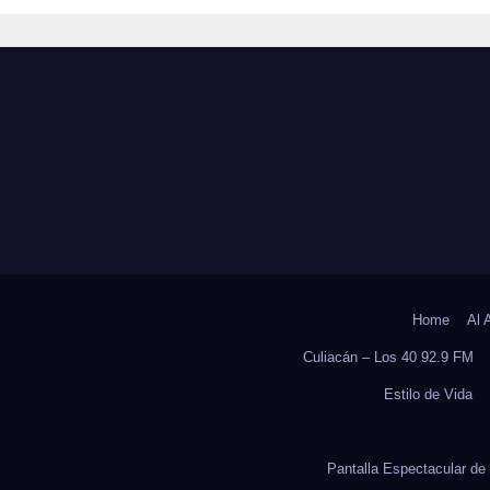
CAPACIDAD EN
DUELO ANTICI
ICO, REVELA
Y SOBRECARGA
UDIO DEL
CUIDADORES D
OCS DE LA UAS
ADULTOS MAYO
Home
Al 
Culiacán – Los 40 92.9 FM
Estilo de Vida
Pantalla Espectacular de 