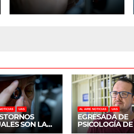
DISCAPACIDAD EN MÉXICO,
REVELA ESTUDIO DEL
CIDOCS DE LA UAS
NOTICIAS
UAS
AL AIRE NOTICIAS
UAS
STORNOS
EGRESADA DE
UALES SON LA
PSICOLOGÍA DE
CERA CAUSA DE
UAS INVESTIGA