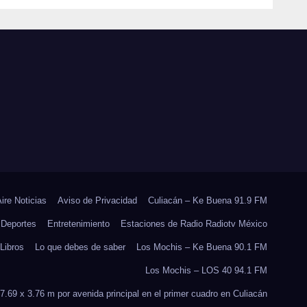
PADO
SUMARSE A LA
 EN
JORNADA
E
NACIONAL DE
RES
REFORESTACIÓN;
PLANTARÁN 6.6
MILLONES DE
ÁRBOLES
Aire Noticias
Aviso de Privacidad
Culiacán – Ke Buena 91.9 FM
Deportes
Entretenimiento
Estaciones de Radio Radiotv México
Libros
Lo que debes de saber
Los Mochis – Ke Buena 90.1 FM
Los Mochis – LOS 40 94.1 FM
7.69 x 3.76 m por avenida principal en el primer cuadro en Culiacán