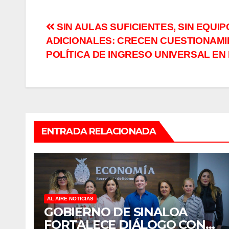
Navegación
SIN AULAS SUFICIENTES, SIN EQUI
ADICIONALES: CRECEN CUESTIONAMI
de
POLÍTICA DE INGRESO UNIVERSAL EN
entradas
ENTRADA RELACIONADA
AL AIRE NOTICIAS
GOBIERNO DE SINALOA
FORTALECE DIÁLOGO CON