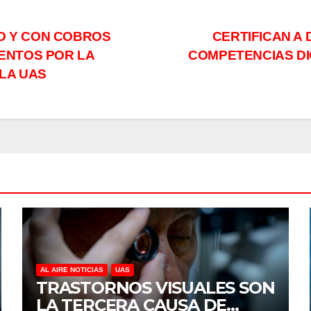
PO Y CON COBROS
CERTIFICAN A 
ENTOS POR LA
COMPETENCIAS DIG
 LA UAS
AL AIRE NOTICIAS
UAS
TRASTORNOS VISUALES SON
LA TERCERA CAUSA DE