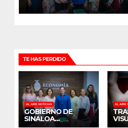
MUJERES EMPRESARIAS DE
CULIACÁN
TE HAS PERDIDO
AL AIRE NOTICIAS
AL AIRE 
GOBIERNO DE
TRA
SINALOA
VIS
FORTALECE
TER