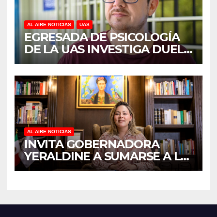
AL AIRE NOTICIAS
UAS
EGRESADA DE PSICOLOGÍA
DE LA UAS INVESTIGA DUELO
ANTICIPADO Y SOBRECARGA
EN CUIDADORES DE
ADULTOS MAYORES
AL AIRE NOTICIAS
INVITA GOBERNADORA
YERALDINE A SUMARSE A LA
JORNADA NACIONAL DE
REFORESTACIÓN;
PLANTARÁN 6.6 MILLONES
DE ÁRBOLES