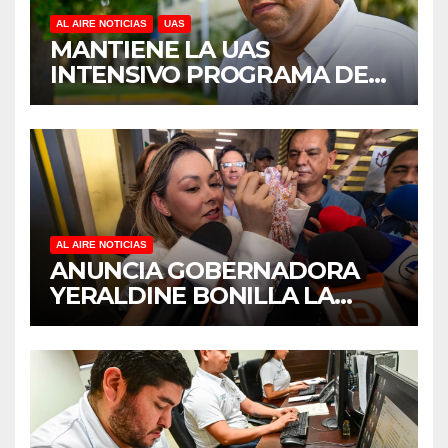
AL AIRE NOTICIAS
UAS
MANTIENE LA UAS
INTENSIVO PROGRAMA DE
MANTENIMIENTO Y
REHABILITACIÓN EN SUS
PLANTELES ANTE EL INICIO
DEL CICLO ESCOLAR 2026-
2027
AL AIRE NOTICIAS
ANUNCIA GOBERNADORA
YERALDINE BONILLA LA
REAPERTURA DEL
PROGRAMA “PONTE AL
CORRIENTE” PARA APOYAR
LA ECONOMÍA FAMILIAR EN
SINALOA