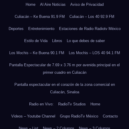
Home
Al Aire Noticias
Aviso de Privacidad
Culiacán – Ke Buena 91.9 FM
Culiacán – Los 40 92.9 FM
Deportes
Entretenimiento
Estaciones de Radio Radiotv México
Estilo de Vida
Libros
Lo que debes de saber
Los Mochis – Ke Buena 90.1 FM
Los Mochis – LOS 40 94.1 FM
Pantalla Espectacular de 7.69 x 3.76 m por avenida principal en el
primer cuadro en Culiacán
Pantalla espectacular en el corazón de la zona comercial en
Culiacán, Sinaloa
Radio en Vivo:
RadioTv Studios
Home
Videos – Youtube Channel
Grupo RadioTv México
Contacto
News – List
News – 2 Columns
News – 3 Columns