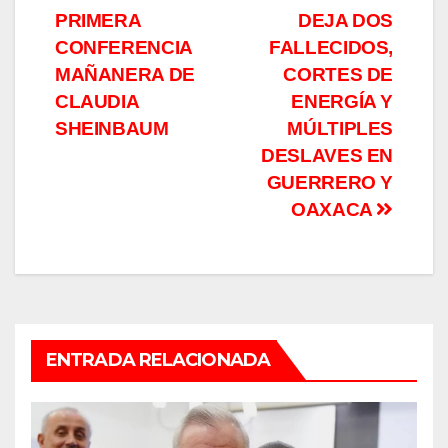
Navegación
PRIMERA
DEJA DOS
de
CONFERENCIA
FALLECIDOS,
entradas
MAÑANERA DE
CORTES DE
CLAUDIA
ENERGÍA Y
SHEINBAUM
MÚLTIPLES
DESLAVES EN
GUERRERO Y
OAXACA
ENTRADA RELACIONADA