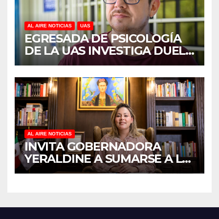
AL AIRE NOTICIAS
UAS
EGRESADA DE PSICOLOGÍA
DE LA UAS INVESTIGA DUELO
ANTICIPADO Y SOBRECARGA
EN CUIDADORES DE
ADULTOS MAYORES
AL AIRE NOTICIAS
INVITA GOBERNADORA
YERALDINE A SUMARSE A LA
JORNADA NACIONAL DE
REFORESTACIÓN;
PLANTARÁN 6.6 MILLONES
DE ÁRBOLES