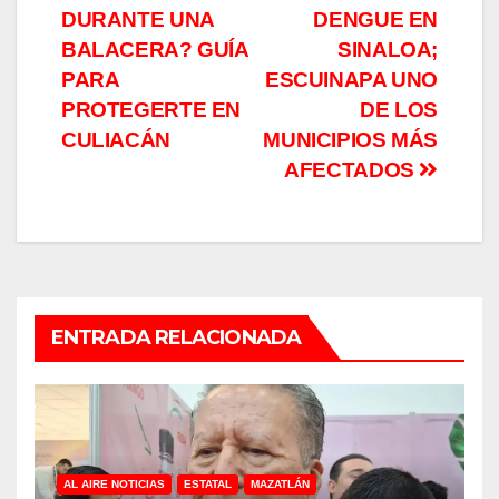
de
DURANTE UNA
DENGUE EN
entradas
BALACERA? GUÍA
SINALOA;
PARA
ESCUINAPA UNO
PROTEGERTE EN
DE LOS
CULIACÁN
MUNICIPIOS MÁS
AFECTADOS
ENTRADA RELACIONADA
AL AIRE NOTICIAS
ESTATAL
MAZATLÁN