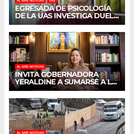
AL AIRE NOTICIAS
UAS
EGRESADA DE PSICOLOGÍA
DE LA UAS INVESTIGA DUELO
ANTICIPADO Y SOBRECARGA
EN CUIDADORES DE
ADULTOS MAYORES
AL AIRE NOTICIAS
INVITA GOBERNADORA
YERALDINE A SUMARSE A LA
JORNADA NACIONAL DE
REFORESTACIÓN;
PLANTARÁN 6.6 MILLONES
DE ÁRBOLES
AL AIRE NOTICIAS