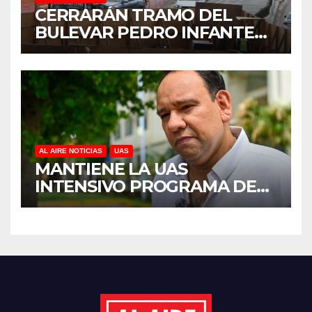
CERRARÁN TRAMO DEL
BULEVAR PEDRO INFANTE
PARA ACELERAR OBRAS
ANTES DEL REGRESO A
CLASES
AL AIRE NOTICIAS
UAS
MANTIENE LA UAS
INTENSIVO PROGRAMA DE
MANTENIMIENTO Y
REHABILITACIÓN EN SUS
PLANTELES ANTE EL INICIO
DEL CICLO ESCOLAR 2026-
2027