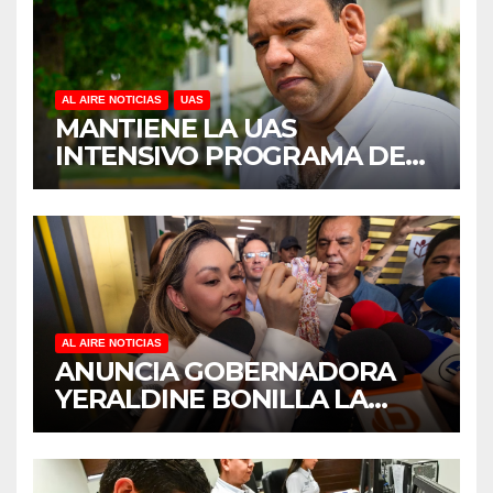
AL AIRE NOTICIAS
UAS
MANTIENE LA UAS
INTENSIVO PROGRAMA DE
MANTENIMIENTO Y
REHABILITACIÓN EN SUS
PLANTELES ANTE EL INICIO
DEL CICLO ESCOLAR 2026-
2027
AL AIRE NOTICIAS
ANUNCIA GOBERNADORA
YERALDINE BONILLA LA
REAPERTURA DEL
PROGRAMA “PONTE AL
CORRIENTE” PARA APOYAR