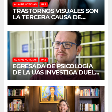
AL AIRE NOTICIAS
UAS
TRASTORNOS VISUALES SON
LA TERCERA CAUSA DE
DISCAPACIDAD EN MÉXICO,
REVELA ESTUDIO DEL
CIDOCS DE LA UAS
AL AIRE NOTICIAS
UAS
EGRESADA DE PSICOLOGÍA
DE LA UAS INVESTIGA DUELO
ANTICIPADO Y SOBRECARGA
EN CUIDADORES DE
ADULTOS MAYORES