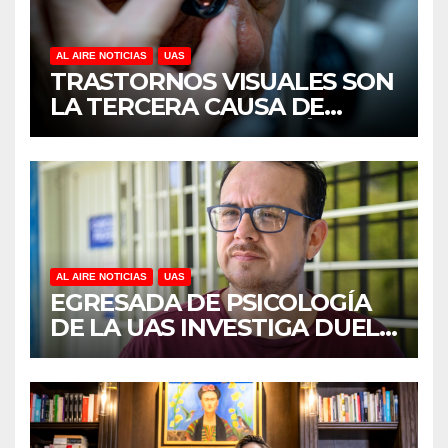
AL AIRE NOTICIAS
UAS
TRASTORNOS VISUALES SON
LA TERCERA CAUSA DE
DISCAPACIDAD EN MÉXICO,
REVELA ESTUDIO DEL
CIDOCS DE LA UAS
AL AIRE NOTICIAS
UAS
EGRESADA DE PSICOLOGÍA
DE LA UAS INVESTIGA DUELO
ANTICIPADO Y SOBRECARGA
EN CUIDADORES DE
ADULTOS MAYORES