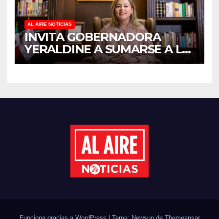
AL AIRE NOTICIAS
INVITA GOBERNADORA
YERALDINE A SUMARSE A LA
JORNADA NACIONAL DE
REFORESTACIÓN;
PLANTARÁN 6.6 MILLONES
DE ÁRBOLES
Funciona gracias a WordPress
|
Tema: Newsup de
Themeansar