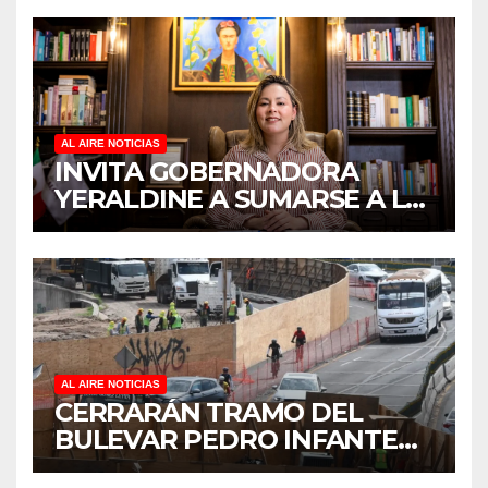
EN CUIDADORES DE
ADULTOS MAYORES
AL AIRE NOTICIAS
INVITA GOBERNADORA
YERALDINE A SUMARSE A LA
JORNADA NACIONAL DE
REFORESTACIÓN;
PLANTARÁN 6.6 MILLONES
DE ÁRBOLES
AL AIRE NOTICIAS
CERRARÁN TRAMO DEL
BULEVAR PEDRO INFANTE
PARA ACELERAR OBRAS