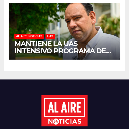
ANTES DEL REGRESO A
CLASES
AL AIRE NOTICIAS
UAS
MANTIENE LA UAS
INTENSIVO PROGRAMA DE
MANTENIMIENTO Y
REHABILITACIÓN EN SUS
PLANTELES ANTE EL INICIO
DEL CICLO ESCOLAR 2026-
2027