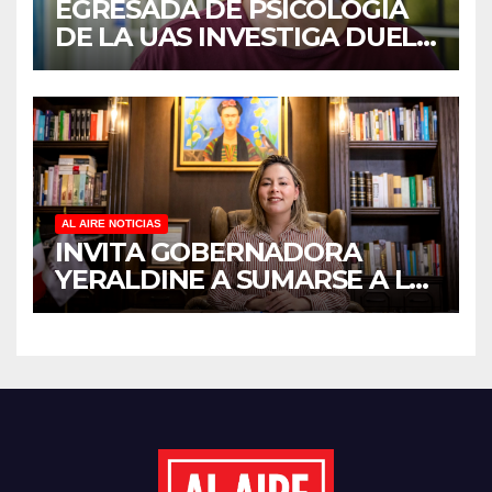
EGRESADA DE PSICOLOGÍA
DE LA UAS INVESTIGA DUELO
ANTICIPADO Y SOBRECARGA
EN CUIDADORES DE
ADULTOS MAYORES
AL AIRE NOTICIAS
INVITA GOBERNADORA
YERALDINE A SUMARSE A LA
JORNADA NACIONAL DE
REFORESTACIÓN;
PLANTARÁN 6.6 MILLONES
DE ÁRBOLES