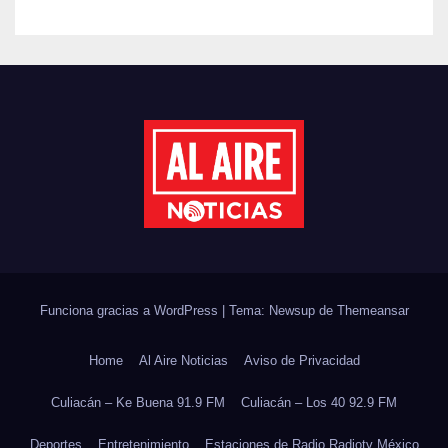
REHABILITACIÓN EN SUS
PLANTELES ANTE EL INICIO
DEL CICLO ESCOLAR 2026-
2027
Funciona gracias a WordPress
|
Tema: Newsup de
Themeansar
Home
Al Aire Noticias
Aviso de Privacidad
Culiacán – Ke Buena 91.9 FM
Culiacán – Los 40 92.9 FM
Deportes
Entretenimiento
Estaciones de Radio Radiotv México