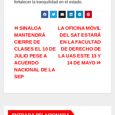
fortalecer la tranquilidad en el estado.
Navegación
SINALOA
LA OFICINA MÓVIL
MANTENDRÁ
DEL SAT ESTARÁ
de
CIERRE DE
EN LA FACULTAD
entradas
CLASES EL 10 DE
DE DERECHO DE
JULIO PESE A
LA UAS ESTE 13 Y
ACUERDO
14 DE MAYO
NACIONAL DE LA
SEP