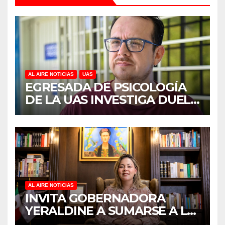
AL AIRE NOTICIAS
UAS
EGRESADA DE PSICOLOGÍA
DE LA UAS INVESTIGA DUELO
ANTICIPADO Y SOBRECARGA
EN CUIDADORES DE
ADULTOS MAYORES
AL AIRE NOTICIAS
INVITA GOBERNADORA
YERALDINE A SUMARSE A LA
JORNADA NACIONAL DE