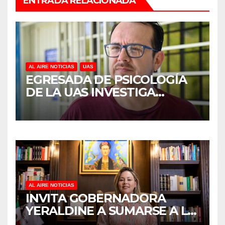
ENTRADA RELACIONADA
AL AIRE NOTICIAS
UAS
EGRESADA DE PSICOLOGÍA
DE LA UAS INVESTIGA
DUELO ANTICIPADO Y
SOBRECARGA EN
CUIDADORES DE ADULTOS
MAYORES
AL AIRE NOTICIAS
INVITA GOBERNADORA
YERALDINE A SUMARSE A LA
JORNADA NACIONAL DE