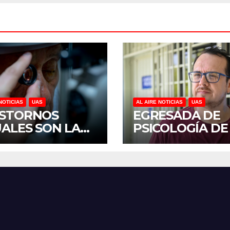
NOTICIAS
UAS
AL AIRE NOTICIAS
UAS
STORNOS
EGRESADA DE
UALES SON LA
PSICOLOGÍA DE
CERA CAUSA DE
UAS INVESTIGA
CAPACIDAD EN
DUELO ANTICI
ICO, REVELA
Y SOBRECARGA
UDIO DEL
CUIDADORES D
OCS DE LA UAS
ADULTOS MAYO