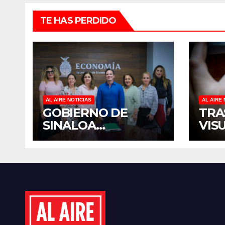
TE HAS PERDIDO
AL AIRE NOTICIAS
AL AIRE 
GOBIERNO DE
TRA
SINALOA
VIS
FORTALECE
TER
DIÁLOGO CON
DIS
MUJERES
MÉX
EMPRESARIAS DE
EST
CULIACÁN
CID