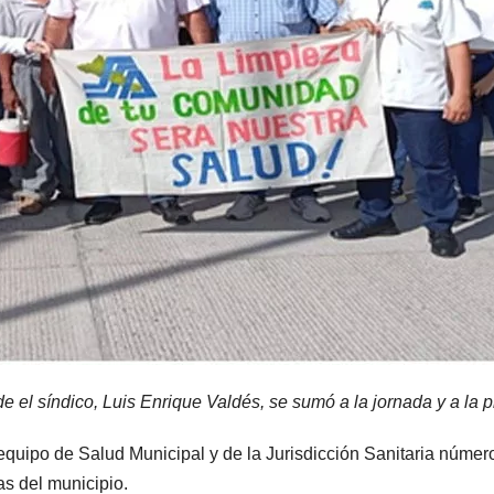
de e
l síndico
,
Luis Enrique Valdés
,
se sumó a
la
jornada y a la p
quipo de Salud Municipal y de la Jurisdicción Sanitaria númer
as del municipio.