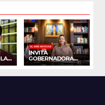
AL AIRE NOTICIAS
INVITA
 LA
GOBERNADORA
YERALDINE A
PADO
SUMARSE A LA
 EN
JORNADA
E
NACIONAL DE
RES
REFORESTACIÓN;
PLANTARÁN 6.6
MILLONES DE