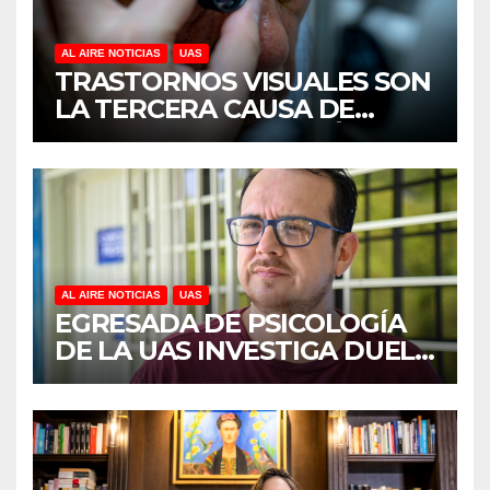
AL AIRE NOTICIAS
UAS
TRASTORNOS VISUALES SON
LA TERCERA CAUSA DE
DISCAPACIDAD EN MÉXICO,
REVELA ESTUDIO DEL
CIDOCS DE LA UAS
AL AIRE NOTICIAS
UAS
EGRESADA DE PSICOLOGÍA
DE LA UAS INVESTIGA DUELO
ANTICIPADO Y SOBRECARGA
EN CUIDADORES DE
ADULTOS MAYORES