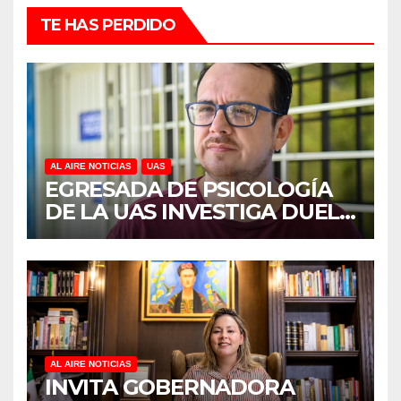
TE HAS PERDIDO
AL AIRE NOTICIAS
UAS
EGRESADA DE PSICOLOGÍA
DE LA UAS INVESTIGA DUELO
ANTICIPADO Y SOBRECARGA
EN CUIDADORES DE
ADULTOS MAYORES
AL AIRE NOTICIAS
INVITA GOBERNADORA