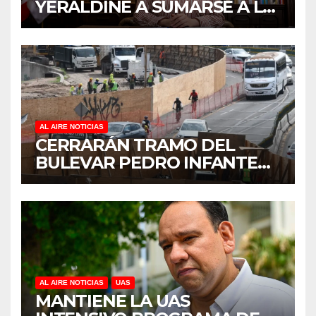
YERALDINE A SUMARSE A LA
JORNADA NACIONAL DE
REFORESTACIÓN;
PLANTARÁN 6.6 MILLONES
DE ÁRBOLES
AL AIRE NOTICIAS
CERRARÁN TRAMO DEL
BULEVAR PEDRO INFANTE
PARA ACELERAR OBRAS
ANTES DEL REGRESO A
CLASES
AL AIRE NOTICIAS
UAS
MANTIENE LA UAS