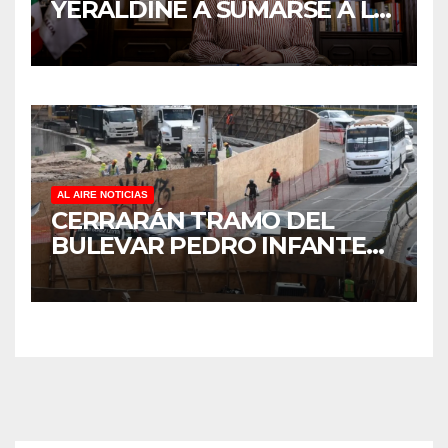
YERALDINE A SUMARSE A LA
JORNADA NACIONAL DE
REFORESTACIÓN;
PLANTARÁN 6.6 MILLONES
DE ÁRBOLES
AL AIRE NOTICIAS
CERRARÁN TRAMO DEL
BULEVAR PEDRO INFANTE
PARA ACELERAR OBRAS
ANTES DEL REGRESO A
CLASES