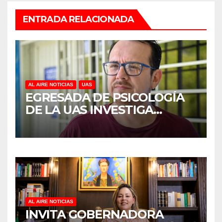
ENTRADA RELACIONADA
AL AIRE NOTICIAS
UAS
EGRESADA DE PSICOLOGÍA
DE LA UAS INVESTIGA
DUELO ANTICIPADO Y
SOBRECARGA EN
CUIDADORES DE ADULTOS
MAYORES
AL AIRE NOTICIAS
INVITA GOBERNADORA