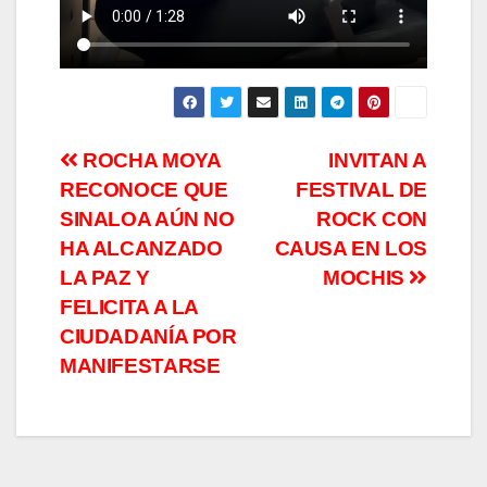
Navegación
ROCHA MOYA
INVITAN A
RECONOCE QUE
FESTIVAL DE
de
SINALOA AÚN NO
ROCK CON
entradas
HA ALCANZADO
CAUSA EN LOS
LA PAZ Y
MOCHIS
FELICITA A LA
CIUDADANÍA POR
MANIFESTARSE