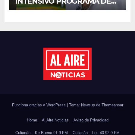
INTENSIVO PROGRAMA DE
MANTENIMIENTO Y
REHABILITACIÓN EN SUS
PLANTELES ANTE EL INICIO
DEL CICLO ESCOLAR 2026-
2027
Funciona gracias a WordPress
|
Tema: Newsup de
Themeansar
Home
Al Aire Noticias
Aviso de Privacidad
Culiacán – Ke Buena 91.9 FM
Culiacán – Los 40 92.9 FM