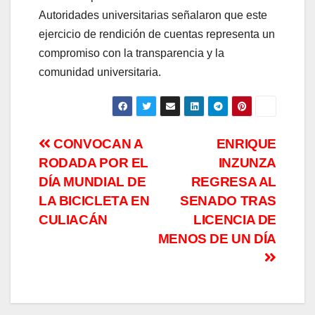
Autoridades universitarias señalaron que este
ejercicio de rendición de cuentas representa un
compromiso con la transparencia y la
comunidad universitaria.
Navegación
CONVOCAN A
ENRIQUE
RODADA POR EL
INZUNZA
de
DÍA MUNDIAL DE
REGRESA AL
entradas
LA BICICLETA EN
SENADO TRAS
CULIACÁN
LICENCIA DE
MENOS DE UN DÍA