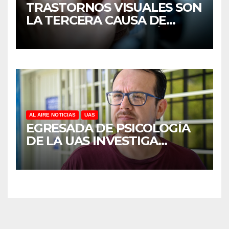
TRASTORNOS VISUALES SON
LA TERCERA CAUSA DE
DISCAPACIDAD EN MÉXICO,
REVELA ESTUDIO DEL
CIDOCS DE LA UAS
AL AIRE NOTICIAS
UAS
EGRESADA DE PSICOLOGÍA
DE LA UAS INVESTIGA
DUELO ANTICIPADO Y
SOBRECARGA EN
CUIDADORES DE ADULTOS
MAYORES