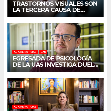
TRASTORNOS VISUALES SON
LA TERCERA CAUSA DE
DISCAPACIDAD EN MÉXICO,
REVELA ESTUDIO DEL
CIDOCS DE LA UAS
AL AIRE NOTICIAS
UAS
EGRESADA DE PSICOLOGÍA
DE LA UAS INVESTIGA DUELO
ANTICIPADO Y SOBRECARGA
EN CUIDADORES DE
ADULTOS MAYORES
AL AIRE NOTICIAS