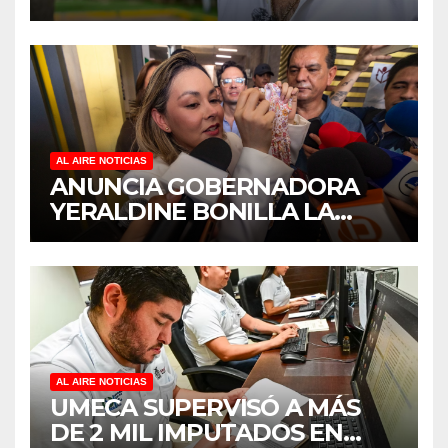
MANTENIMIENTO Y
REHABILITACIÓN EN SUS
PLANTELES ANTE EL INICIO
DEL CICLO ESCOLAR 2026-
2027
AL AIRE NOTICIAS
ANUNCIA GOBERNADORA
YERALDINE BONILLA LA
REAPERTURA DEL
PROGRAMA “PONTE AL
CORRIENTE” PARA APOYAR
LA ECONOMÍA FAMILIAR EN
SINALOA
AL AIRE NOTICIAS
UMECA SUPERVISÓ A MÁS
DE 2 MIL IMPUTADOS EN