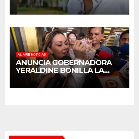
MANTENIMIENTO Y
REHABILITACIÓN EN SUS
PLANTELES ANTE EL INICIO
DEL CICLO ESCOLAR 2026-
2027
AL AIRE NOTICIAS
ANUNCIA GOBERNADORA
YERALDINE BONILLA LA
REAPERTURA DEL
PROGRAMA “PONTE AL
CORRIENTE” PARA APOYAR
LA ECONOMÍA FAMILIAR EN
SINALOA