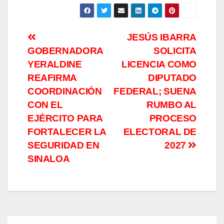
Navegación
JESÚS IBARRA
GOBERNADORA
SOLICITA
de
YERALDINE
LICENCIA COMO
entradas
REAFIRMA
DIPUTADO
COORDINACIÓN
FEDERAL; SUENA
CON EL
RUMBO AL
EJÉRCITO PARA
PROCESO
FORTALECER LA
ELECTORAL DE
SEGURIDAD EN
2027
SINALOA