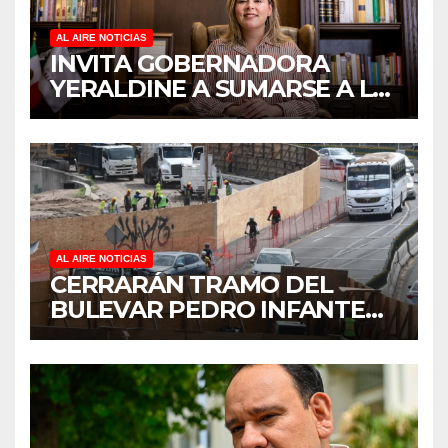
AL AIRE NOTICIAS
INVITA GOBERNADORA
YERALDINE A SUMARSE A LA
JORNADA NACIONAL DE
REFORESTACIÓN;
PLANTARÁN 6.6 MILLONES
DE ÁRBOLES
AL AIRE NOTICIAS
CERRARÁN TRAMO DEL
BULEVAR PEDRO INFANTE
PARA ACELERAR OBRAS
ANTES DEL REGRESO A
CLASES