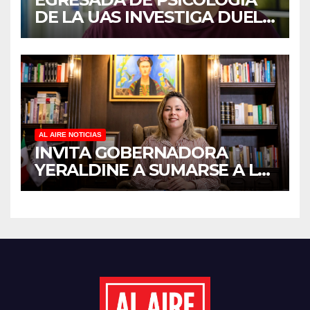
DE LA UAS INVESTIGA DUELO
ANTICIPADO Y SOBRECARGA
EN CUIDADORES DE
ADULTOS MAYORES
AL AIRE NOTICIAS
INVITA GOBERNADORA
YERALDINE A SUMARSE A LA
JORNADA NACIONAL DE
REFORESTACIÓN;
PLANTARÁN 6.6 MILLONES
DE ÁRBOLES