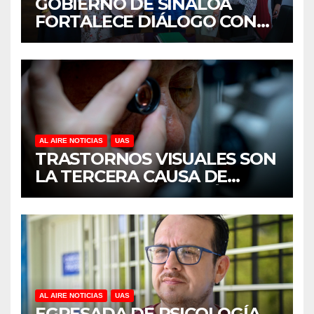
GOBIERNO DE SINALOA
FORTALECE DIÁLOGO CON
MUJERES EMPRESARIAS DE
CULIACÁN
AL AIRE NOTICIAS
UAS
TRASTORNOS VISUALES SON
LA TERCERA CAUSA DE
DISCAPACIDAD EN MÉXICO,
REVELA ESTUDIO DEL
CIDOCS DE LA UAS
AL AIRE NOTICIAS
UAS
EGRESADA DE PSICOLOGÍA