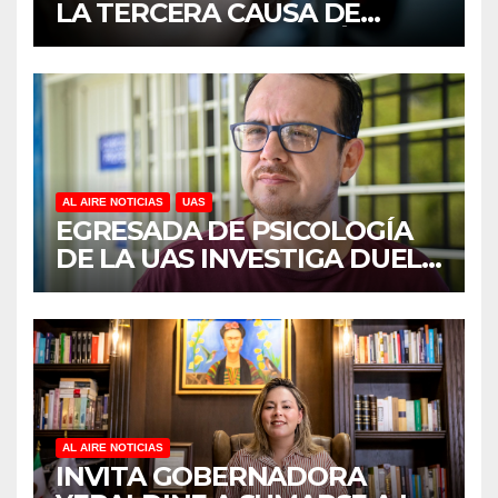
LA TERCERA CAUSA DE
DISCAPACIDAD EN MÉXICO,
REVELA ESTUDIO DEL
CIDOCS DE LA UAS
AL AIRE NOTICIAS
UAS
EGRESADA DE PSICOLOGÍA
DE LA UAS INVESTIGA DUELO
ANTICIPADO Y SOBRECARGA
EN CUIDADORES DE
ADULTOS MAYORES
AL AIRE NOTICIAS
INVITA GOBERNADORA