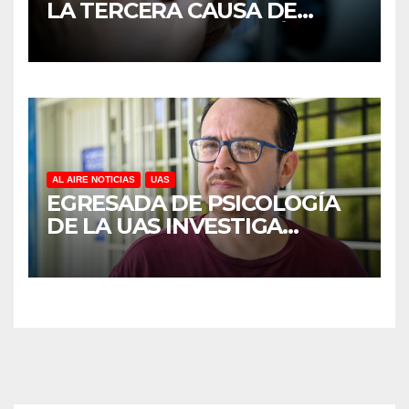
LA TERCERA CAUSA DE
DISCAPACIDAD EN MÉXICO,
REVELA ESTUDIO DEL
CIDOCS DE LA UAS
AL AIRE NOTICIAS
UAS
EGRESADA DE PSICOLOGÍA
DE LA UAS INVESTIGA
DUELO ANTICIPADO Y
SOBRECARGA EN
CUIDADORES DE ADULTOS
MAYORES