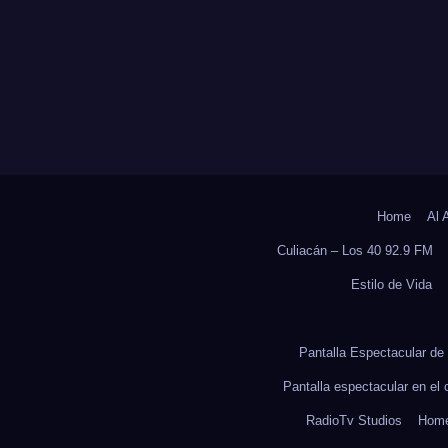
OCS DE LA UAS
ADULTOS MAYO
Home
Al 
Culiacán – Los 40 92.9 FM
Estilo de Vida
Pantalla Espectacular de 
Pantalla espectacular en el
RadioTv Studios
Hom