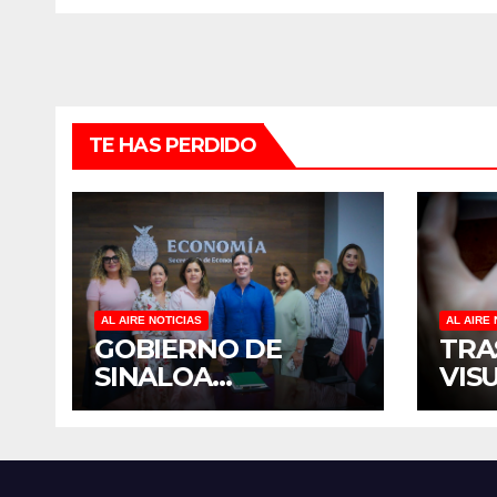
TE HAS PERDIDO
AL AIRE NOTICIAS
AL AIRE 
GOBIERNO DE
TRA
SINALOA
VIS
FORTALECE
TER
DIÁLOGO CON
DIS
MUJERES
MÉX
EMPRESARIAS DE
EST