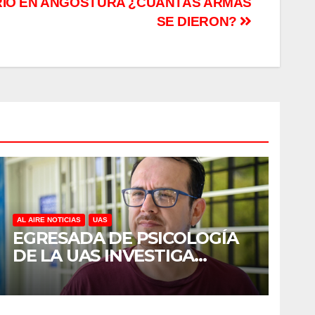
IO EN ANGOSTURA ¿CUÁNTAS ARMAS
SE DIERON?
AL AIRE NOTICIAS
UAS
EGRESADA DE PSICOLOGÍA
DE LA UAS INVESTIGA
DUELO ANTICIPADO Y
SOBRECARGA EN
CUIDADORES DE ADULTOS