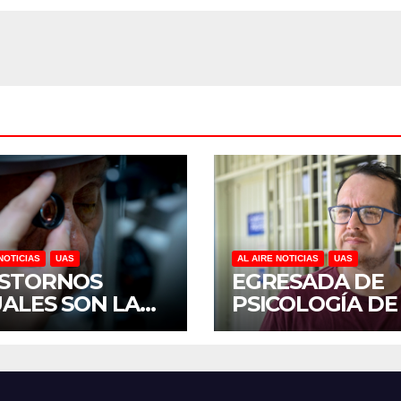
NOTICIAS
UAS
AL AIRE NOTICIAS
UAS
STORNOS
EGRESADA DE
UALES SON LA
PSICOLOGÍA DE
CERA CAUSA DE
UAS INVESTIGA
CAPACIDAD EN
DUELO ANTICI
ICO, REVELA
Y SOBRECARGA
UDIO DEL
CUIDADORES D