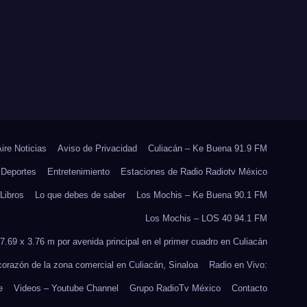
RES
REFORESTACIÓN;
PLANTARÁN 6.6
MILLONES DE
ÁRBOLES
Aire Noticias
Aviso de Privacidad
Culiacán – Ke Buena 91.9 FM
Deportes
Entretenimiento
Estaciones de Radio Radiotv México
Libros
Lo que debes de saber
Los Mochis – Ke Buena 90.1 FM
Los Mochis – LOS 40 94.1 FM
7.69 x 3.76 m por avenida principal en el primer cuadro en Culiacán
 corazón de la zona comercial en Culiacán, Sinaloa
Radio en Vivo:
e
Videos – Youtube Channel
Grupo RadioTv México
Contacto