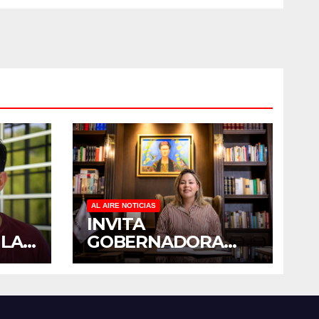
MAYORES
AL AIRE NOTICIAS
INVITA
 LA
GOBERNADORA
YERALDINE A
PADO
SUMARSE A LA
 EN
JORNADA
E
NACIONAL DE