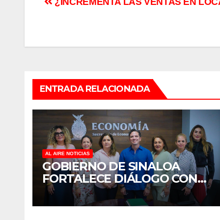
Navegación
¿INCREMENTA LAS VENTAS EN LOC
de
entradas
ENTRADA RELACIONADA
AL AIRE NOTICIAS
GOBIERNO DE SINALOA
FORTALECE DIÁLOGO CON
MUJERES EMPRESARIAS DE
CULIACÁN