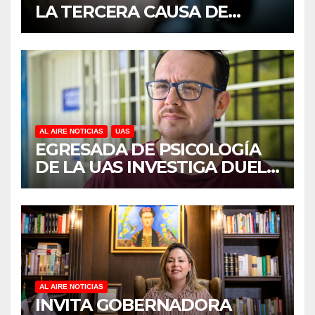
LA TERCERA CAUSA DE
DISCAPACIDAD EN MÉXICO,
REVELA ESTUDIO DEL
CIDOCS DE LA UAS
AL AIRE NOTICIAS
UAS
EGRESADA DE PSICOLOGÍA
DE LA UAS INVESTIGA DUELO
ANTICIPADO Y SOBRECARGA
EN CUIDADORES DE
ADULTOS MAYORES
AL AIRE NOTICIAS
INVITA GOBERNADORA