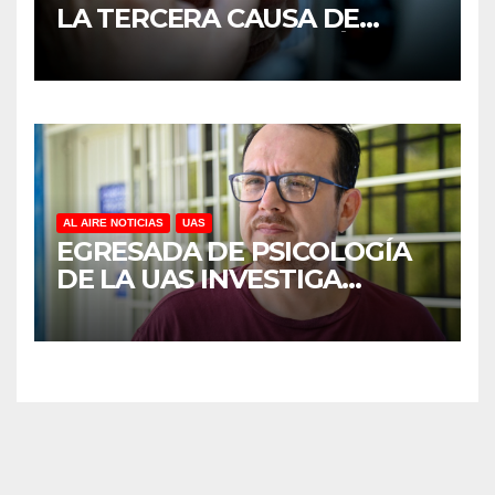
LA TERCERA CAUSA DE
DISCAPACIDAD EN MÉXICO,
REVELA ESTUDIO DEL
CIDOCS DE LA UAS
AL AIRE NOTICIAS
UAS
EGRESADA DE PSICOLOGÍA
DE LA UAS INVESTIGA
DUELO ANTICIPADO Y
SOBRECARGA EN
CUIDADORES DE ADULTOS
MAYORES