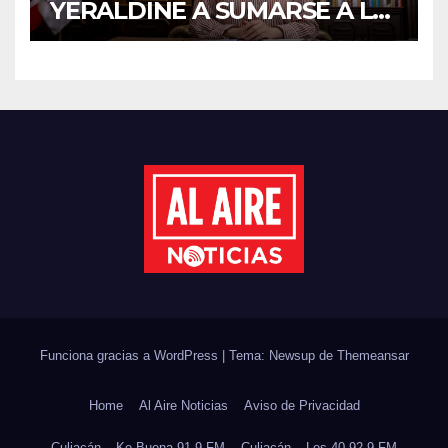
YERALDINE A SUMARSE A LA
JORNADA NACIONAL DE
REFORESTACIÓN;
PLANTARÁN 6.6 MILLONES
DE ÁRBOLES
Funciona gracias a WordPress
|
Tema: Newsup de
Themeansar
Home
Al Aire Noticias
Aviso de Privacidad
Culiacán – Ke Buena 91.9 FM
Culiacán – Los 40 92.9 FM