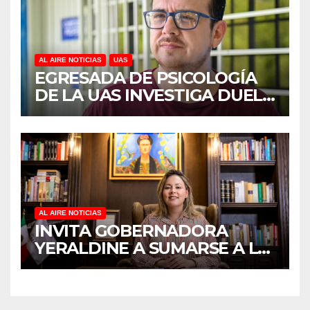
AL AIRE NOTICIAS
UAS
EGRESADA DE PSICOLOGÍA
DE LA UAS INVESTIGA DUELO
ANTICIPADO Y SOBRECARGA
EN CUIDADORES DE
ADULTOS MAYORES
AL AIRE NOTICIAS
INVITA GOBERNADORA
YERALDINE A SUMARSE A LA
JORNADA NACIONAL DE
REFORESTACIÓN;
PLANTARÁN 6.6 MILLONES