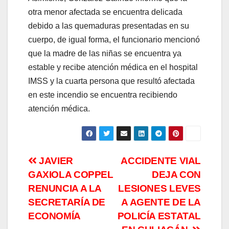
otra menor afectada se encuentra delicada
debido a las quemaduras presentadas en su
cuerpo, de igual forma, el funcionario mencionó
que la madre de las niñas se encuentra ya
estable y recibe atención médica en el hospital
IMSS y la cuarta persona que resultó afectada
en este incendio se encuentra recibiendo
atención médica.
Navegación
JAVIER
ACCIDENTE VIAL
GAXIOLA COPPEL
DEJA CON
de
RENUNCIA A LA
LESIONES LEVES
entradas
SECRETARÍA DE
A AGENTE DE LA
ECONOMÍA
POLICÍA ESTATAL