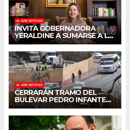
AL AIRE NOTICIAS
INVITA GOBERNADORA
YERALDINE A SUMARSE A LA
JORNADA NACIONAL DE
REFORESTACIÓN;
PLANTARÁN 6.6 MILLONES
DE ÁRBOLES
AL AIRE NOTICIAS
CERRARÁN TRAMO DEL
BULEVAR PEDRO INFANTE
PARA ACELERAR OBRAS
ANTES DEL REGRESO A
CLASES