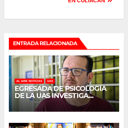
EN CULIACÁN
ENTRADA RELACIONADA
AL AIRE NOTICIAS
UAS
EGRESADA DE PSICOLOGÍA
DE LA UAS INVESTIGA
DUELO ANTICIPADO Y
SOBRECARGA EN
CUIDADORES DE ADULTOS
MAYORES