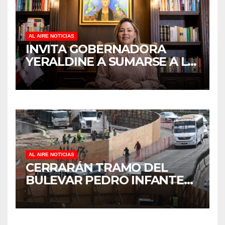
AL AIRE NOTICIAS
INVITA GOBERNADORA
YERALDINE A SUMARSE A LA
JORNADA NACIONAL DE
REFORESTACIÓN;
PLANTARÁN 6.6 MILLONES
DE ÁRBOLES
AL AIRE NOTICIAS
CERRARÁN TRAMO DEL
BULEVAR PEDRO INFANTE
PARA ACELERAR OBRAS
ANTES DEL REGRESO A
CLASES