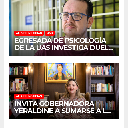
CIDOCS DE LA UAS
AL AIRE NOTICIAS
UAS
EGRESADA DE PSICOLOGÍA
DE LA UAS INVESTIGA DUELO
ANTICIPADO Y SOBRECARGA
EN CUIDADORES DE
ADULTOS MAYORES
AL AIRE NOTICIAS
INVITA GOBERNADORA
YERALDINE A SUMARSE A LA
JORNADA NACIONAL DE
REFORESTACIÓN;