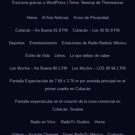
Funciona gracias a WordPress
|
Tema: Newsup de
Themeansar
Home
Al Aire Noticias
Aviso de Privacidad
Culiacán – Ke Buena 91.9 FM
Culiacán – Los 40 92.9 FM
Deportes
Entretenimiento
Estaciones de Radio Radiotv México
Estilo de Vida
Libros
Lo que debes de saber
Los Mochis – Ke Buena 90.1 FM
Los Mochis – LOS 40 94.1 FM
Pantalla Espectacular de 7.69 x 3.76 m por avenida principal en el
primer cuadro en Culiacán
Pantalla espectacular en el corazón de la zona comercial en
Culiacán, Sinaloa
Radio en Vivo:
RadioTv Studios
Home
Videos – Youtube Channel
Grupo RadioTv México
Contacto