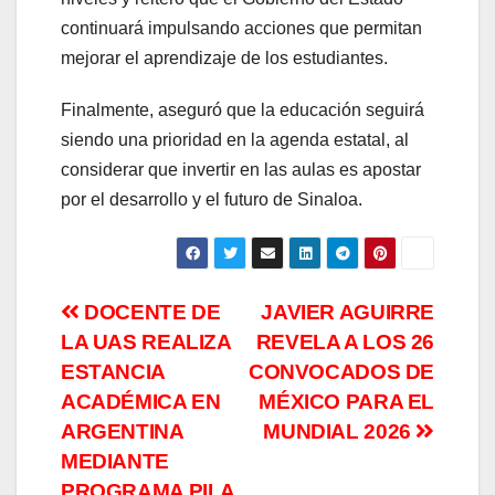
continuará impulsando acciones que permitan
mejorar el aprendizaje de los estudiantes.
Finalmente, aseguró que la educación seguirá
siendo una prioridad en la agenda estatal, al
considerar que invertir en las aulas es apostar
por el desarrollo y el futuro de Sinaloa.
Navegación
DOCENTE DE
JAVIER AGUIRRE
LA UAS REALIZA
REVELA A LOS 26
de
ESTANCIA
CONVOCADOS DE
entradas
ACADÉMICA EN
MÉXICO PARA EL
ARGENTINA
MUNDIAL 2026
MEDIANTE
PROGRAMA PILA