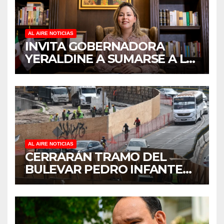
AL AIRE NOTICIAS
INVITA GOBERNADORA
YERALDINE A SUMARSE A LA
JORNADA NACIONAL DE
REFORESTACIÓN;
PLANTARÁN 6.6 MILLONES
DE ÁRBOLES
AL AIRE NOTICIAS
CERRARÁN TRAMO DEL
BULEVAR PEDRO INFANTE
PARA ACELERAR OBRAS
ANTES DEL REGRESO A
CLASES