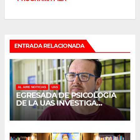
ENTRADA RELACIONADA
AL AIRE NOTICIAS
UAS
EGRESADA DE PSICOLOGÍA
DE LA UAS INVESTIGA
DUELO ANTICIPADO Y
SOBRECARGA EN
CUIDADORES DE ADULTOS
MAYORES