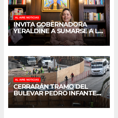
AL AIRE NOTICIAS
INVITA GOBERNADORA
YERALDINE A SUMARSE A LA
JORNADA NACIONAL DE
REFORESTACIÓN;
PLANTARÁN 6.6 MILLONES
DE ÁRBOLES
AL AIRE NOTICIAS
CERRARÁN TRAMO DEL
BULEVAR PEDRO INFANTE
PARA ACELERAR OBRAS
ANTES DEL REGRESO A
CLASES