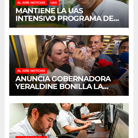
AL AIRE NOTICIAS
UAS
MANTIENE LA UAS
INTENSIVO PROGRAMA DE
MANTENIMIENTO Y
REHABILITACIÓN EN SUS
PLANTELES ANTE EL INICIO
DEL CICLO ESCOLAR 2026-
2027
AL AIRE NOTICIAS
ANUNCIA GOBERNADORA
YERALDINE BONILLA LA
REAPERTURA DEL
PROGRAMA “PONTE AL
CORRIENTE” PARA APOYAR
LA ECONOMÍA FAMILIAR EN
SINALOA