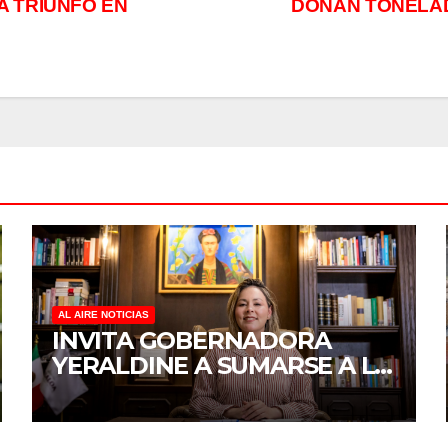
A TRIUNFO EN
DONAN TONELAD
AL AIRE NOTICIAS
INVITA GOBERNADORA
YERALDINE A SUMARSE A LA
JORNADA NACIONAL DE
REFORESTACIÓN;
PLANTARÁN 6.6 MILLONES