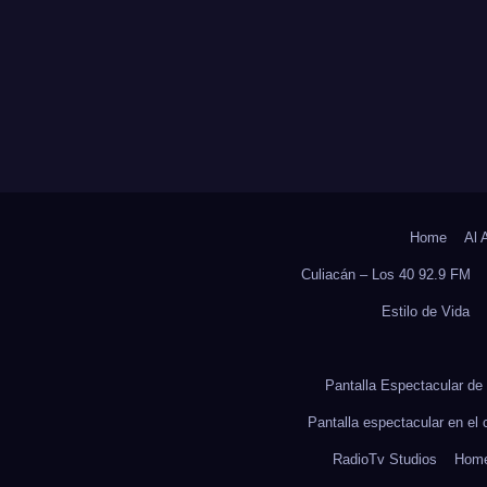
ORESTACIÓN;
NTARÁN 6.6
LONES DE
OLES
Home
Al 
Culiacán – Los 40 92.9 FM
Estilo de Vida
Pantalla Espectacular de 
Pantalla espectacular en el
RadioTv Studios
Hom