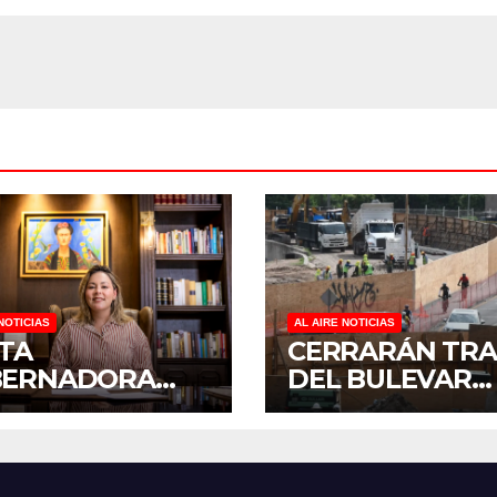
DE ÁRBOLES
NOTICIAS
AL AIRE NOTICIAS
ITA
CERRARÁN TR
BERNADORA
DEL BULEVAR
ALDINE A
PEDRO INFANT
ARSE A LA
PARA ACELERA
NADA
OBRAS ANTES 
IONAL DE
REGRESO A CLA