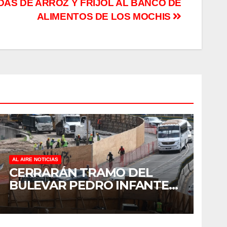
AS DE ARROZ Y FRIJOL AL BANCO DE
ALIMENTOS DE LOS MOCHIS
AL AIRE NOTICIAS
CERRARÁN TRAMO DEL
BULEVAR PEDRO INFANTE
PARA ACELERAR OBRAS
ANTES DEL REGRESO A
CLASES