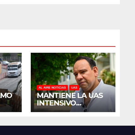
AL AIRE NOTICIAS
UAS
AMO
MANTIENE LA UAS
INTENSIVO
E
PROGRAMA DE
R
MANTENIMIENTO Y
DEL
REHABILITACIÓN
SES
EN SUS PLANTELES