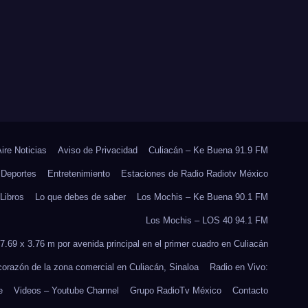
ANTE EL INICIO DEL
CICLO ESCOLAR
2026-2027
Aire Noticias
Aviso de Privacidad
Culiacán – Ke Buena 91.9 FM
Deportes
Entretenimiento
Estaciones de Radio Radiotv México
Libros
Lo que debes de saber
Los Mochis – Ke Buena 90.1 FM
Los Mochis – LOS 40 94.1 FM
7.69 x 3.76 m por avenida principal en el primer cuadro en Culiacán
 corazón de la zona comercial en Culiacán, Sinaloa
Radio en Vivo:
e
Videos – Youtube Channel
Grupo RadioTv México
Contacto