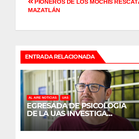
Navegación
PIONEROS DE LOS MOCHIS RESCAT
MAZATLÁN
de
entradas
ENTRADA RELACIONADA
AL AIRE NOTICIAS
UAS
EGRESADA DE PSICOLOGÍA
DE LA UAS INVESTIGA
DUELO ANTICIPADO Y
SOBRECARGA EN
CUIDADORES DE ADULTOS