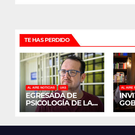
MAYORES
TE HAS PERDIDO
AL AIRE NOTICIAS
UAS
AL AIRE 
EGRESADA DE
INV
PSICOLOGÍA DE LA
GO
UAS INVESTIGA
YER
DUELO ANTICIPADO
SUM
Y SOBRECARGA EN
JOR
CUIDADORES DE
NAC